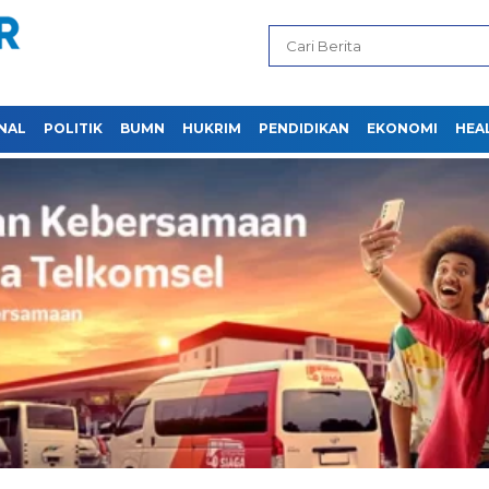
NAL
POLITIK
BUMN
HUKRIM
PENDIDIKAN
EKONOMI
HEA