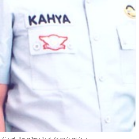
r Wilayah Utama Jawa Barat, Kahya Ashad Aulia.