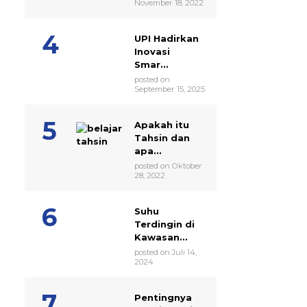
November 18, 2022
UPI Hadirkan
Inovasi
Smar...
posted on
September 15, 2025
Apakah itu
Tahsin dan
apa...
posted on Oktober
28, 2022
Suhu
Terdingin di
Kawasan...
posted on Juli 14,
2024
Pentingnya