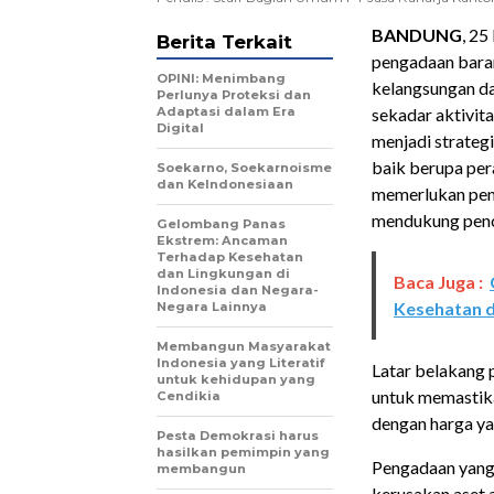
BANDUNG
, 25
Berita Terkait
pengadaan bara
OPINI: Menimbang
kelangsungan d
Perlunya Proteksi dan
Adaptasi dalam Era
sekadar aktivit
Digital
menjadi strategi
baik berupa pera
Soekarno, Soekarnoisme
dan KeIndonesiaan
memerlukan peng
mendukung penca
Gelombang Panas
Ekstrem: Ancaman
Terhadap Kesehatan
dan Lingkungan di
Baca Juga :
Indonesia dan Negara-
Kesehatan d
Negara Lainnya
Membangun Masyarakat
Indonesia yang Literatif
Latar belakang
untuk kehidupan yang
untuk memastika
Cendikia
dengan harga yan
Pesta Demokrasi harus
hasilkan pemimpin yang
Pengadaan yang
membangun
kerusakan aset a