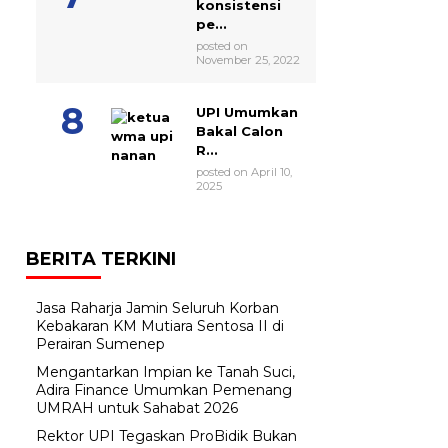
konsistensi
pe...
posted on
November 25, 2022
UPI Umumkan
Bakal Calon
R...
posted on April 10,
2025
BERITA TERKINI
Jasa Raharja Jamin Seluruh Korban
Kebakaran KM Mutiara Sentosa II di
Perairan Sumenep
Mengantarkan Impian ke Tanah Suci,
Adira Finance Umumkan Pemenang
UMRAH untuk Sahabat 2026
Rektor UPI Tegaskan ProBidik Bukan