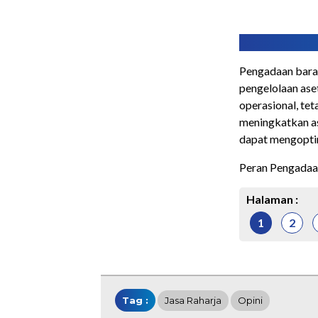
Pengadaan baran
pengelolaan ase
operasional, te
meningkatkan as
dapat mengopti
Peran Pengadaa
Halaman :
1
2
Tag :
Jasa Raharja
Opini