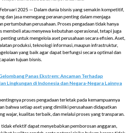
 Februari 2025 — Dalam dunia bisnis yang semakin kompetitif,
ng dan jasa memegang peranan penting dalam menjaga
an pertumbuhan perusahaan. Proses pengadaan tidak hanya
as membeli atau menyewa kebutuhan operasional, tetapi juga
 penting untuk mengelola aset perusahaan secara efisien. Aset,
latan produksi, teknologi informasi, maupun infrastruktur,
elolaan yang baik agar dapat berfungsi secara optimal dan
paian tujuan bisnis.
Gelombang Panas Ekstrem: Ancaman Terhadap
an Lingkungan di Indonesia dan Negara-Negara Lainnya
 pentingnya proses pengadaan terletak pada kemampuannya
n bahwa setiap aset yang dimiliki perusahaan didapatkan
g wajar, kualitas terbaik, dan melalui proses yang transparan.
 tidak efektif dapat menyebabkan pemborosan anggaran,
kibat kualitas rendah, serta potensi risiko hukum karena tidak