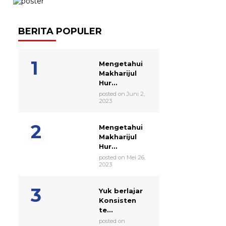
BERITA POPULER
Mengetahui
Makharijul
Hur...
posted on Juni 2,
2023
Mengetahui
Makharijul
Hur...
posted on Mei 26,
2023
Yuk berlajar
Konsisten
te...
posted on