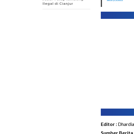
Ilegal di Cianjur
Editor :
Dhardi
Sumber Berita 