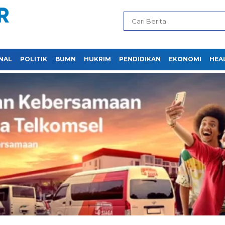
NAL
POLITIK
BUMN
HUKRIM
PENDIDIKAN
EKONOMI
HEA