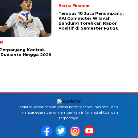
Berita Ekonomi
Tembus 10 Juta Penumpang,
KAI Commuter Wilayah
Bandung Torehkan Rapor
Positif di Semester I-2026
ga
Perpanjang Kontrak
 Rudianto Hingga 2029
Sekitar Jabar adalah portal berita daerah, nasional, dan
mancanegara yang memberikan informasi aktual dan
terpercaya.