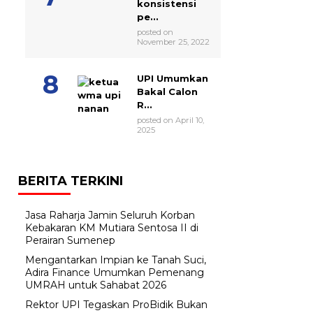
konsistensi
pe...
posted on
November 25, 2022
UPI Umumkan
Bakal Calon
R...
posted on April 10,
2025
BERITA TERKINI
Jasa Raharja Jamin Seluruh Korban
Kebakaran KM Mutiara Sentosa II di
Perairan Sumenep
Mengantarkan Impian ke Tanah Suci,
Adira Finance Umumkan Pemenang
UMRAH untuk Sahabat 2026
Rektor UPI Tegaskan ProBidik Bukan