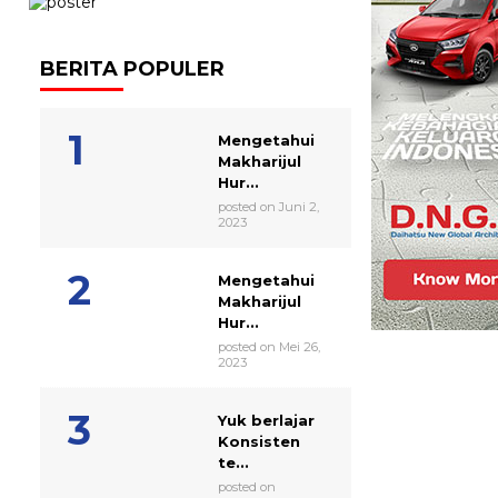
BERITA POPULER
Mengetahui
Makharijul
Hur...
posted on Juni 2,
2023
Mengetahui
Makharijul
Hur...
posted on Mei 26,
2023
Yuk berlajar
Konsisten
te...
posted on