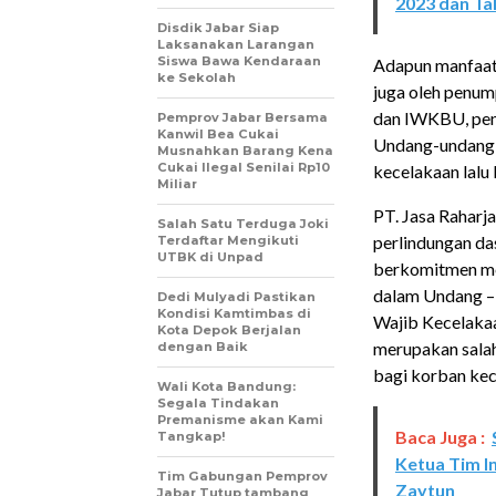
2023 dan Ta
Disdik Jabar Siap
Laksanakan Larangan
Siswa Bawa Kendaraan
Adapun manfaat
ke Sekolah
juga oleh pen
dan IWKBU, pen
Pemprov Jabar Bersama
Kanwil Bea Cukai
Undang-undang 3
Musnahkan Barang Kena
Cukai Ilegal Senilai Rp10
kecelakaan lalu l
Miliar
PT. Jasa Rahar
Salah Satu Terduga Joki
perlindungan da
Terdaftar Mengikuti
UTBK di Unpad
berkomitmen men
dalam Undang –
Dedi Mulyadi Pastikan
Kondisi Kamtimbas di
Wajib Kecelakaa
Kota Depok Berjalan
merupakan sala
dengan Baik
bagi korban kece
Wali Kota Bandung:
Segala Tindakan
Premanisme akan Kami
Baca Juga :
Tangkap!
Ketua Tim I
Tim Gabungan Pemprov
Zaytun
Jabar Tutup tambang