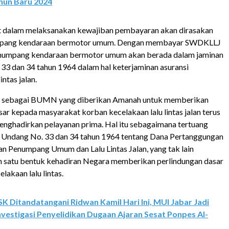
hun Baru 2024
 dalam melaksanakan kewajiban pembayaran akan dirasakan
umpang kendaraan bermotor umum. Dengan membayar SWDKLLJ
umpang kendaraan bermotor umum akan berada dalam jaminan
3 dan 34 tahun 1964 dalam hal keterjaminan asuransi
intas jalan.
ja sebagai BUMN yang diberikan Amanah untuk memberikan
sar kepada masyarakat korban kecelakaan lalu lintas jalan terus
ghadirkan pelayanan prima. Hal itu sebagaimana tertuang
 Undang No. 33 dan 34 tahun 1964 tentang Dana Pertanggungan
n Penumpang Umum dan Lalu Lintas Jalan, yang tak lain
h satu bentuk kehadiran Negara memberikan perlindungan dasar
lakaan lalu lintas.
SK Ditandatangani Ridwan Kamil Hari Ini, MUI Jabar Jadi
nvestigasi Penyelidikan Dugaan Ajaran Sesat Ponpes Al-