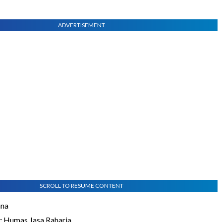
ADVERTISEMENT
SCROLL TO RESUME CONTENT
ana
:
Humas Jasa Raharja