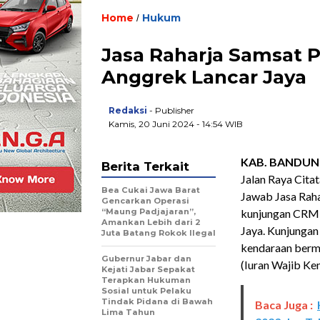
Home
Hukum
/
Jasa Raharja Samsat 
Anggrek Lancar Jaya
Redaksi
- Publisher
Kamis, 20 Juni 2024 - 14:54 WIB
KAB. BANDUN
Berita Terkait
Jalan Raya Cita
Bea Cukai Jawa Barat
Jawab
Jasa Rah
Gencarkan Operasi
“Maung Padjajaran”,
kunjungan CRM 
Amankan Lebih dari 2
Jaya. Kunjungan 
Juta Batang Rokok Ilegal
kendaraan berm
Gubernur Jabar dan
(Iuran Wajib K
Kejati Jabar Sepakat
Terapkan Hukuman
Sosial untuk Pelaku
Tindak Pidana di Bawah
Baca Juga :
Lima Tahun