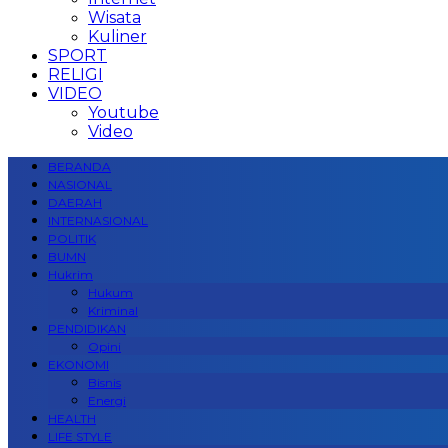
Wisata
Kuliner
SPORT
RELIGI
VIDEO
Youtube
Video
BERANDA
NASIONAL
DAERAH
INTERNASIONAL
POLITIK
BUMN
Hukrim
Hukum
Kriminal
PENDIDIKAN
Opini
EKONOMI
Bisnis
Energi
HEALTH
LIFE STYLE