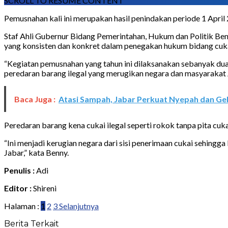
SCROLL TO RESUME CONTENT
Pemusnahan kali ini merupakan hasil penindakan periode 1 April
Staf Ahli Gubernur Bidang Pemerintahan, Hukum dan Politik Benn
yang konsisten dan konkret dalam penegakan hukum bidang cuka
“Kegiatan pemusnahan yang tahun ini dilaksanakan sebanyak d
peredaran barang ilegal yang merugikan negara dan masyaraka
Baca Juga :
Atasi Sampah, Jabar Perkuat Nyepah dan Ge
Peredaran barang kena cukai ilegal seperti rokok tanpa pita cuka
“Ini menjadi kerugian negara dari sisi penerimaan cukai sehing
Jabar,” kata Benny.
Penulis :
Adi
Editor :
Shireni
Halaman :
1
2
3
Selanjutnya
Berita Terkait