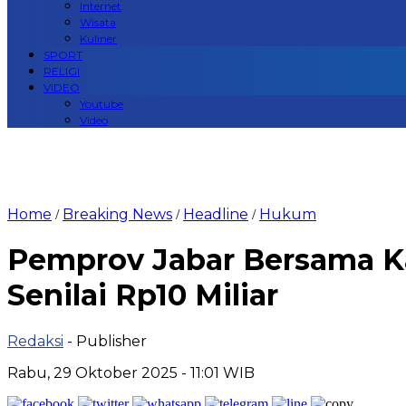
Internet
Wisata
Kuliner
SPORT
RELIGI
VIDEO
Youtube
Video
Home
Breaking News
Headline
Hukum
/
/
/
Pemprov Jabar Bersama Ka
Senilai Rp10 Miliar
Redaksi
- Publisher
Rabu, 29 Oktober 2025 - 11:01 WIB