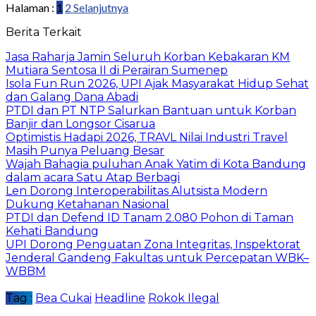
Halaman :
1
2
Selanjutnya
Berita Terkait
Jasa Raharja Jamin Seluruh Korban Kebakaran KM
Mutiara Sentosa II di Perairan Sumenep
Isola Fun Run 2026, UPI Ajak Masyarakat Hidup Sehat
dan Galang Dana Abadi
PTDI dan PT NTP Salurkan Bantuan untuk Korban
Banjir dan Longsor Cisarua
Optimistis Hadapi 2026, TRAVL Nilai Industri Travel
Masih Punya Peluang Besar
Wajah Bahagia puluhan Anak Yatim di Kota Bandung
dalam acara Satu Atap Berbagi
Len Dorong Interoperabilitas Alutsista Modern
Dukung Ketahanan Nasional
PTDI dan Defend ID Tanam 2.080 Pohon di Taman
Kehati Bandung
UPI Dorong Penguatan Zona Integritas, Inspektorat
Jenderal Gandeng Fakultas untuk Percepatan WBK–
WBBM
Tag :
Bea Cukai
Headline
Rokok Ilegal