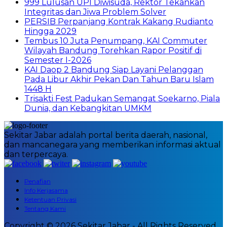
999 Lulusan UPI Diwisuda, Rektor Tekankan
Integritas dan Jiwa Problem Solver
PERSIB Perpanjang Kontrak Kakang Rudianto
Hingga 2029
Tembus 10 Juta Penumpang, KAI Commuter
Wilayah Bandung Torehkan Rapor Positif di
Semester I-2026
KAI Daop 2 Bandung Siap Layani Pelanggan
Pada Libur Akhir Pekan Dan Tahun Baru Islam
1448 H
Trisakti Fest Padukan Semangat Soekarno, Piala
Dunia, dan Kebangkitan UMKM
Sekitar Jabar adalah portal berita daerah, nasional,
dan mancanegara yang memberikan informasi aktual
dan terpercaya.
Penafian
Info Kerjasama
Ketentuan Privasi
Tentang Kami
Copyright © 2026 Sekitar Jabar - All Rights Reserved