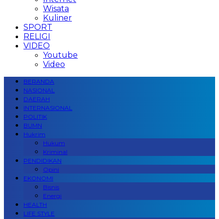
Wisata
Kuliner
SPORT
RELIGI
VIDEO
Youtube
Video
BERANDA
NASIONAL
DAERAH
INTERNASIONAL
POLITIK
BUMN
Hukrim
Hukum
Kriminal
PENDIDIKAN
Opini
EKONOMI
Bisnis
Energi
HEALTH
LIFE STYLE