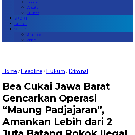
Internet
Wisata
Kuliner
SPORT
RELIGI
VIDEO
Youtube
Video
Home
Headline
Hukum
Kriminal
/
/
/
Bea Cukai Jawa Barat
Gencarkan Operasi
“Maung Padjajaran”,
Amankan Lebih dari 2
Juta Batang Rokok Ilegal