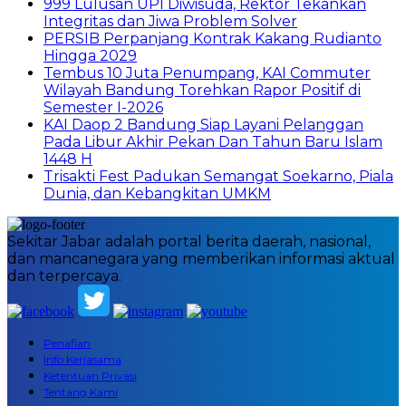
999 Lulusan UPI Diwisuda, Rektor Tekankan
Integritas dan Jiwa Problem Solver
PERSIB Perpanjang Kontrak Kakang Rudianto
Hingga 2029
Tembus 10 Juta Penumpang, KAI Commuter
Wilayah Bandung Torehkan Rapor Positif di
Semester I-2026
KAI Daop 2 Bandung Siap Layani Pelanggan
Pada Libur Akhir Pekan Dan Tahun Baru Islam
1448 H
Trisakti Fest Padukan Semangat Soekarno, Piala
Dunia, dan Kebangkitan UMKM
Sekitar Jabar adalah portal berita daerah, nasional,
dan mancanegara yang memberikan informasi aktual
dan terpercaya.
Penafian
Info Kerjasama
Ketentuan Privasi
Tentang Kami