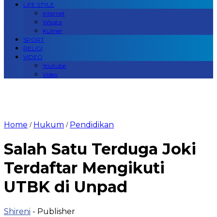
LIFE STYLE
Internet
Wisata
Kuliner
SPORT
RELIGI
VIDEO
Youtube
Video
Home
Hukum
Pendidikan
/
/
Salah Satu Terduga Joki
Terdaftar Mengikuti
UTBK di Unpad
Shireni
- Publisher