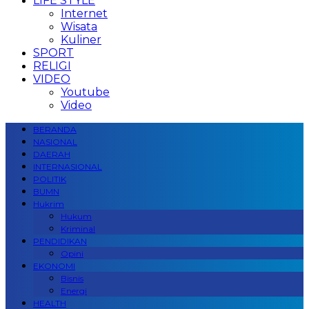
LIFE STYLE
Internet
Wisata
Kuliner
SPORT
RELIGI
VIDEO
Youtube
Video
BERANDA
NASIONAL
DAERAH
INTERNASIONAL
POLITIK
BUMN
Hukrim
Hukum
Kriminal
PENDIDIKAN
Opini
EKONOMI
Bisnis
Energi
HEALTH