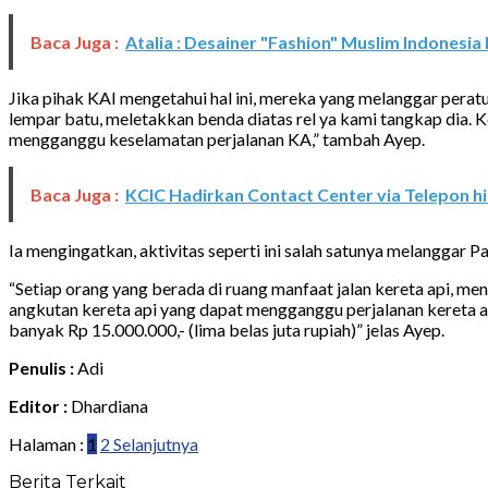
Baca Juga :
Atalia : Desainer "Fashion" Muslim Indonesi
Jika pihak KAI mengetahui hal ini, mereka yang melanggar peratu
lempar batu, meletakkan benda diatas rel ya kami tangkap dia.
mengganggu keselamatan perjalanan KA,” tambah Ayep.
Baca Juga :
KCIC Hadirkan Contact Center via Telepon 
Ia mengingatkan, aktivitas seperti ini salah satunya melanggar
“Setiap orang yang berada di ruang manfaat jalan kereta api, meny
angkutan kereta api yang dapat mengganggu perjalanan kereta ap
banyak Rp 15.000.000,- (lima belas juta rupiah)” jelas Ayep.
Penulis :
Adi
Editor :
Dhardiana
Halaman :
1
2
Selanjutnya
Berita Terkait