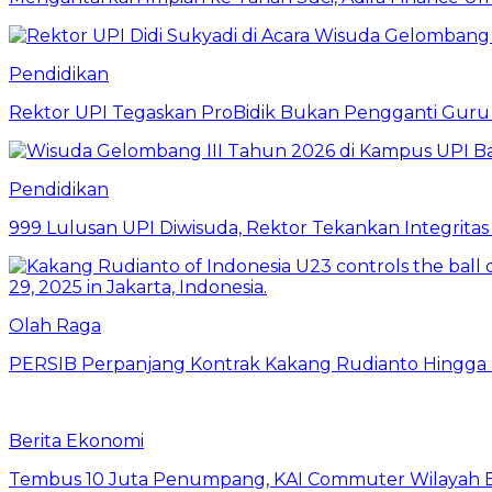
Pendidikan
Rektor UPI Tegaskan ProBidik Bukan Pengganti Guru
Pendidikan
999 Lulusan UPI Diwisuda, Rektor Tekankan Integritas
Olah Raga
PERSIB Perpanjang Kontrak Kakang Rudianto Hingga
Berita Ekonomi
Tembus 10 Juta Penumpang, KAI Commuter Wilayah Ba