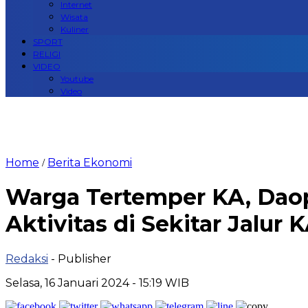
Internet
Wisata
Kuliner
SPORT
RELIGI
VIDEO
Youtube
Video
Home
Berita Ekonomi
/
Warga Tertemper KA, Dao
Aktivitas di Sekitar Jalur 
Redaksi
- Publisher
Selasa, 16 Januari 2024 - 15:19 WIB