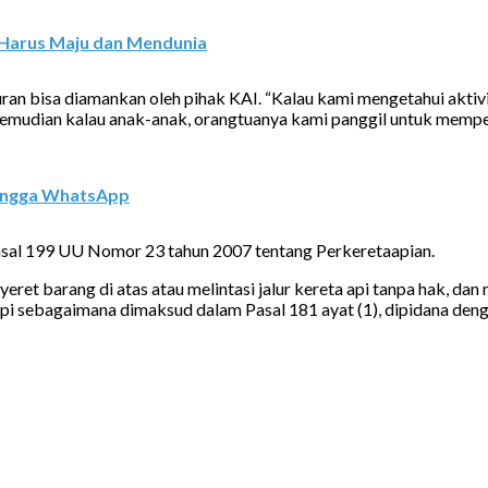
a Harus Maju dan Mendunia
ran bisa diamankan oleh pihak KAI. “Kalau kami mengetahui aktivit
 Kemudian kalau anak-anak, orangtuanya kami panggil untuk memp
hingga WhatsApp
 Pasal 199 UU Nomor 23 tahun 2007 tentang Perkeretaapian.
eret barang di atas atau melintasi jalur kereta api tanpa hak, dan
i sebagaimana dimaksud dalam Pasal 181 ayat (1), dipidana dengan