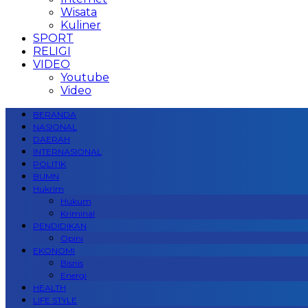
Wisata
Kuliner
SPORT
RELIGI
VIDEO
Youtube
Video
BERANDA
NASIONAL
DAERAH
INTERNASIONAL
POLITIK
BUMN
Hukrim
Hukum
Kriminal
PENDIDIKAN
Opini
EKONOMI
Bisnis
Energi
HEALTH
LIFE STYLE