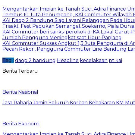
Mengantarkan Impian ke Tanah Suci, Adira Financ
Tembus 10 Juta Penumpang, KAI Commuter Wilayah Ba
KAI Daop 2 Bandung Siap Layani Pelanggan Pada Libu
Trisakti Fest Padukan Semangat Soekarno, Piala Dun
KAI Commuter beri sanksi perokok di KA Lokal Garut-
Jumlah Pengguna Meningkat saat Libur Panjang
KAI Commuter Sukses Angkut 1,3 Juta Pengguna di A
Pecah Rekor!, Pengguna Commuter Line Bandung Lam
Tag :
daop 2 bandung
Headline
kecelakaan
pt kai
Berita Terbaru
Berita Nasional
Jasa Raharja Jamin Seluruh Korban Kebakaran KM Muti
Berita Ekonomi
Mengantarkan Impian ke Tanah Suci, Adira Financ