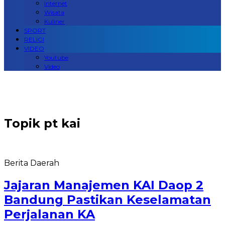
Internet
Wisata
Kuliner
SPORT
RELIGI
VIDEO
Youtube
Video
Topik
pt kai
Berita Daerah
Jajaran Manajemen KAI Daop 2
Bandung Pastikan Keselamatan
Perjalanan KA