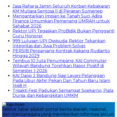
Jasa Raharja Jamin Seluruh Korban Kebakaran
KM Mutiara Sentosa II di Perairan Sumenep
Mengantarkan Impian ke Tanah Suci, Adira
Finance Umumkan Pemenang UMRAH untuk
Sahabat 2026
Rektor UPI Tegaskan ProBidik Bukan Pengganti
Guru Honorer
999 Lulusan UPI Diwisuda, Rektor Tekankan
Integritas dan Jiwa Problem Solver
PERSIB Perpanjang Kontrak Kakang Rudianto
Hingga 2029
Tembus 10 Juta Penumpang, KAI Commuter
Wilayah Bandung Torehkan Rapor Positif di
Semester I-2026
KAI Daop 2 Bandung Siap Layani Pelanggan
Pada Libur Akhir Pekan Dan Tahun Baru Islam
1448 H
Trisakti Fest Padukan Semangat Soekarno, Piala
Dunia, dan Kebangkitan UMKM
Sekitar Jabar adalah portal berita daerah, nasional,
dan mancanegara yang memberikan informasi aktual