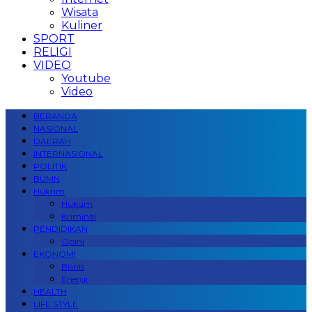
Wisata
Kuliner
SPORT
RELIGI
VIDEO
Youtube
Video
BERANDA
NASIONAL
DAERAH
INTERNASIONAL
POLITIK
BUMN
Hukrim
Hukum
Kriminal
PENDIDIKAN
Opini
EKONOMI
Bisnis
Energi
HEALTH
LIFE STYLE