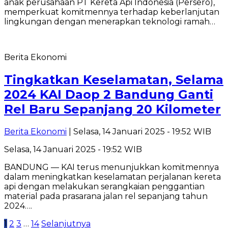
anak perusahaan PT Kereta Api Indonesia (Persero),
memperkuat komitmennya terhadap keberlanjutan
lingkungan dengan menerapkan teknologi ramah…
Berita Ekonomi
Tingkatkan Keselamatan, Selama
2024 KAI Daop 2 Bandung Ganti
Rel Baru Sepanjang 20 Kilometer
Berita Ekonomi
| Selasa, 14 Januari 2025 - 19:52 WIB
Selasa, 14 Januari 2025 - 19:52 WIB
BANDUNG — KAI terus menunjukkan komitmennya
dalam meningkatkan keselamatan perjalanan kereta
api dengan melakukan serangkaian penggantian
material pada prasarana jalan rel sepanjang tahun
2024….
Paginasi
1
2
3
…
14
Selanjutnya