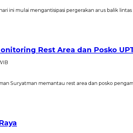
 ini mulai mengantisipasi pergerakan arus balik linta
onitoring Rest Area dan Posko UP
 WIB
erman Suryatman memantau rest area dan posko penga
 Raya