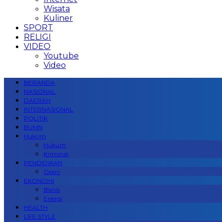
Wisata
Kuliner
SPORT
RELIGI
VIDEO
Youtube
Video
BERANDA
NASIONAL
DAERAH
INTERNASIONAL
POLITIK
BUMN
Hukrim
Hukum
Kriminal
PENDIDIKAN
Opini
EKONOMI
Bisnis
Energi
HEALTH
LIFE STYLE