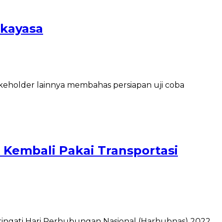
ekayasa
eholder lainnya membahas persiapan uji coba
 Kembali Pakai Transportasi
ingati Hari Perhubungan Nasional (Harhubnas) 2022.