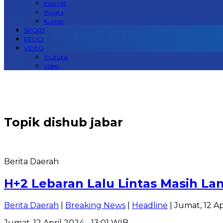
Internet
Wisata
Kuliner
SPORT
RELIGI
VIDEO
Youtube
Video
Topik
dishub jabar
Berita Daerah
H+2 Lebaran Lalu Lintas Masih La
Berita Daerah
|
Breaking News
|
Headline
| Jumat, 12 Ap
Jumat, 12 April 2024 - 13:01 WIB