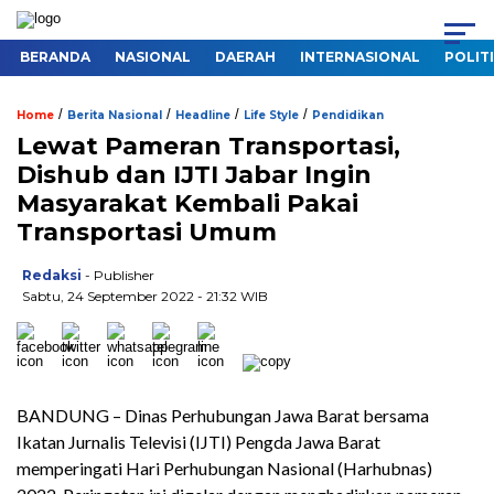
BERANDA
NASIONAL
DAERAH
INTERNASIONAL
POLIT
/
/
/
/
Home
Berita Nasional
Headline
Life Style
Pendidikan
Lewat Pameran Transportasi,
Dishub dan IJTI Jabar Ingin
Masyarakat Kembali Pakai
Transportasi Umum
Redaksi
- Publisher
Sabtu, 24 September 2022 - 21:32 WIB
BANDUNG – Dinas Perhubungan Jawa Barat bersama
Ikatan Jurnalis Televisi (IJTI) Pengda Jawa Barat
memperingati Hari Perhubungan Nasional (Harhubnas)