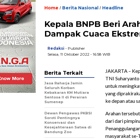
Home
Berita Nasional
Headline
/
/
Kepala BNPB Beri Ara
Dampak Cuaca Ekstr
Redaksi
- Publisher
Selasa, 11 Oktober 2022 - 16:58 WIB
JAKARTA – Kepa
Berita Terkait
TNI Suharyanto 
Jasa Raharja Jamin
untuk meningkat
Seluruh Korban
Kebakaran KM Mutiara
yang diprakirak
Sentosa II di Perairan
ke depan atau s
Sumenep
Arahan tersebut
Dewan Pengawas PKBSI
Soroti Pentingnya
dari dari pimpi
Konservasi dan
Kesejahteraan Satwa di
Penanggulangan 
Bandung Zoo
masyarakat se-