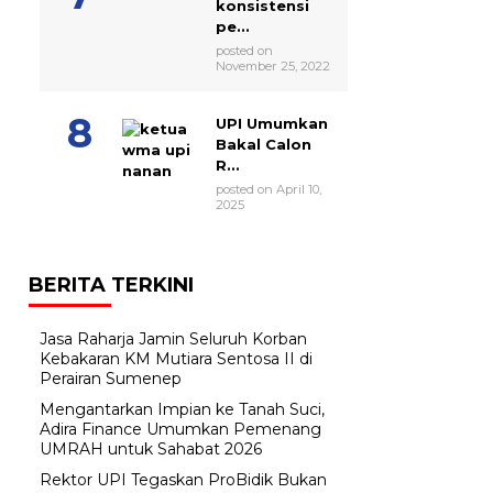
konsistensi
pe...
posted on
November 25, 2022
UPI Umumkan
Bakal Calon
R...
posted on April 10,
2025
BERITA TERKINI
Jasa Raharja Jamin Seluruh Korban
Kebakaran KM Mutiara Sentosa II di
Perairan Sumenep
Mengantarkan Impian ke Tanah Suci,
Adira Finance Umumkan Pemenang
UMRAH untuk Sahabat 2026
Rektor UPI Tegaskan ProBidik Bukan