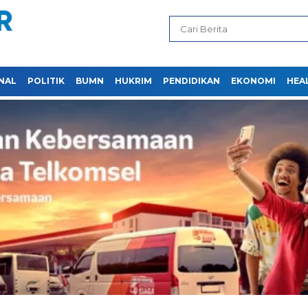
NAL
POLITIK
BUMN
HUKRIM
PENDIDIKAN
EKONOMI
HEA