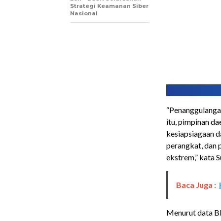
Strategi Keamanan Siber
Nasional
“Penanggulangan
itu, pimpinan d
kesiapsiagaan d
perangkat, dan 
ekstrem,” kata 
Baca Juga :
Menurut data BN