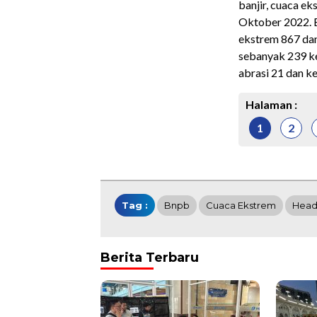
banjir, cuaca ek
Oktober 2022. B
ekstrem 867 dan 
sebanyak 239 k
abrasi 21 dan ke
Halaman :
1
2
Tag :
Bnpb
Cuaca Ekstrem
Head
Berita Terbaru