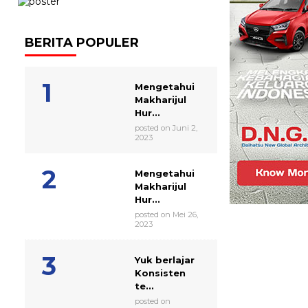
BERITA POPULER
Mengetahui
Makharijul
Hur...
posted on Juni 2,
2023
Mengetahui
Makharijul
Hur...
posted on Mei 26,
2023
Yuk berlajar
Konsisten
te...
posted on