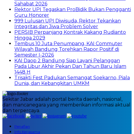
Sahabat 2026
Rektor UPI Tegaskan ProBidik Bukan Pengganti
Guru Honorer
999 Lulusan UPI Diwisuda, Rektor Tekankan
Integritas dan Jiwa Problem Solver
PERSIB Perpanjang Kontrak Kakang Rudianto
Hingga 2029
Tembus 10 Juta Penumpang, KAI Commuter
Wilayah Bandung Torehkan Rapor Positif di
Semester I-2026
KAI Daop 2 Bandung Siap Layani Pelanggan
Pada Libur Akhir Pekan Dan Tahun Baru Islam
1448 H
Trisakti Fest Padukan Semangat Soekarno, Piala
Dunia, dan Kebangkitan UMKM
Sekitar Jabar adalah portal berita daerah, nasional,
dan mancanegara yang memberikan informasi aktual
dan terpercaya.
Penafian
Info Kerjasama