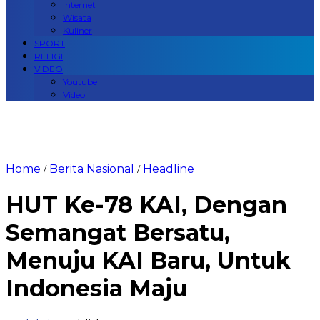
Internet
Wisata
Kuliner
SPORT
RELIGI
VIDEO
Youtube
Video
Home
Berita Nasional
Headline
/
/
HUT Ke-78 KAI, Dengan
Semangat Bersatu,
Menuju KAI Baru, Untuk
Indonesia Maju