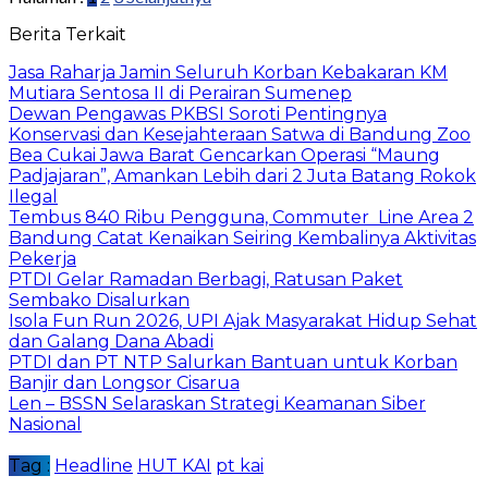
Berita Terkait
Jasa Raharja Jamin Seluruh Korban Kebakaran KM
Mutiara Sentosa II di Perairan Sumenep
Dewan Pengawas PKBSI Soroti Pentingnya
Konservasi dan Kesejahteraan Satwa di Bandung Zoo
Bea Cukai Jawa Barat Gencarkan Operasi “Maung
Padjajaran”, Amankan Lebih dari 2 Juta Batang Rokok
Ilegal
Tembus 840 Ribu Pengguna, Commuter Line Area 2
Bandung Catat Kenaikan Seiring Kembalinya Aktivitas
Pekerja
PTDI Gelar Ramadan Berbagi, Ratusan Paket
Sembako Disalurkan
Isola Fun Run 2026, UPI Ajak Masyarakat Hidup Sehat
dan Galang Dana Abadi
PTDI dan PT NTP Salurkan Bantuan untuk Korban
Banjir dan Longsor Cisarua
Len – BSSN Selaraskan Strategi Keamanan Siber
Nasional
Tag :
Headline
HUT KAI
pt kai