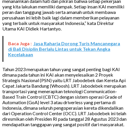
menanamkan dalam hati dan pikiran bahwa setiap pekerjaan
yang kita lakukan memiliki dampak. Setiap insan KAI memiliki
peran dan tanggung jawab serta amanah untuk membawa
perusahaan ini lebih baik lagi dalam memberikan pelayanan
yang terbaik untuk masyarakat Indonesia,” kata Direktur
Utama KAI Didiek Hartantyo.
Baca Juga :
Jasa Raharja Dorong Turis Mancanegara
di Bali Disiplin Berlalu Lintas untuk Tekan Angka
Kecelakaan
Tahun 2023 merupakan tahun yang sangat penting bagi KAI
dimana pada tahun ini KAI akan menyelesaikan 2 Proyek
Strategis Nasional (PSN) yaitu LRT Jabodebek dan Kereta Api
Cepat Jakarta Bandung (Whoosh). LRT Jabodebek merupakan
transportasi yang menerapkan teknologi Communication-
Based Train Control (CBTC) dengan sistem operasi Grade of
Automation (GoA) level 3 atau driverless yang pertama di
Indonesia, dimana seluruh pengoperasian kereta dikendalikan
dari Operation Control Center (OCC). LRT Jabodebek ini telah
diresmikan oleh Presiden RI pada tanggal 28 Agustus 2023 dan
mendapatkan tanggapan yang sangat positif dari masyarakat.