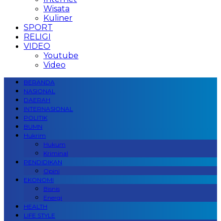
Wisata
Kuliner
SPORT
RELIGI
VIDEO
Youtube
Video
BERANDA
NASIONAL
DAERAH
INTERNASIONAL
POLITIK
BUMN
Hukrim
Hukum
Kriminal
PENDIDIKAN
Opini
EKONOMI
Bisnis
Energi
HEALTH
LIFE STYLE