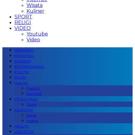
Wisata
Kuliner
SPORT
RELIGI
VIDEO
Youtube
Video
BERANDA
NASIONAL
DAERAH
INTERNASIONAL
POLITIK
BUMN
Hukrim
Hukum
Kriminal
PENDIDIKAN
Opini
EKONOMI
Bisnis
Energi
HEALTH
LIFE STYLE