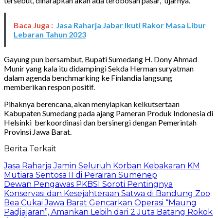
tersebut, diharapkan akan ada terobosan pasar,” ujarnya.
Baca Juga :
Jasa Raharja Jabar Ikuti Rakor Masa Libur
Lebaran Tahun 2023
Gayung pun bersambut, Bupati Sumedang H. Dony Ahmad
Munir yang kala itu didampingi Sekda Herman suryatman
dalam agenda benchmarking ke Finlandia langsung
memberikan respon positif.
Pihaknya berencana, akan menyiapkan keikutsertaan
Kabupaten Sumedang pada ajang Pameran Produk Indonesia di
Helsinki berkoordinasi dan bersinergi dengan Pemerintah
Provinsi Jawa Barat.
Berita Terkait
Jasa Raharja Jamin Seluruh Korban Kebakaran KM
Mutiara Sentosa II di Perairan Sumenep
Dewan Pengawas PKBSI Soroti Pentingnya
Konservasi dan Kesejahteraan Satwa di Bandung Zoo
Bea Cukai Jawa Barat Gencarkan Operasi “Maung
Padjajaran”, Amankan Lebih dari 2 Juta Batang Rokok