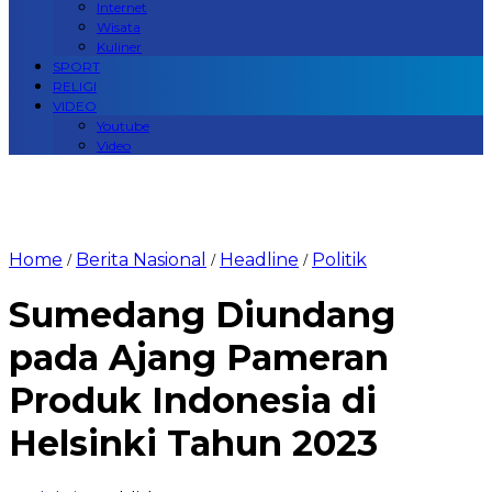
Internet
Wisata
Kuliner
SPORT
RELIGI
VIDEO
Youtube
Video
Home
Berita Nasional
Headline
Politik
/
/
/
Sumedang Diundang
pada Ajang Pameran
Produk Indonesia di
Helsinki Tahun 2023