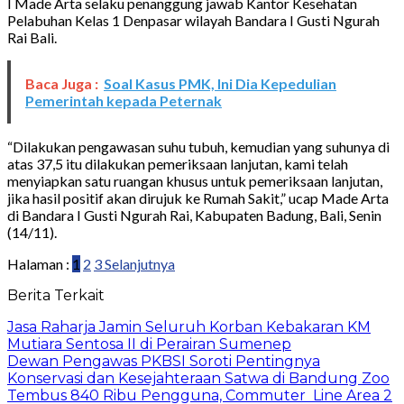
I Made Arta selaku penanggung jawab Kantor Kesehatan
Pelabuhan Kelas 1 Denpasar wilayah Bandara I Gusti Ngurah
Rai Bali.
Baca Juga :
Soal Kasus PMK, Ini Dia Kepedulian
Pemerintah kepada Peternak
“Dilakukan pengawasan suhu tubuh, kemudian yang suhunya di
atas 37,5 itu dilakukan pemeriksaan lanjutan, kami telah
menyiapkan satu ruangan khusus untuk pemeriksaan lanjutan,
jika hasil positif akan dirujuk ke Rumah Sakit,” ucap Made Arta
di Bandara I Gusti Ngurah Rai, Kabupaten Badung, Bali, Senin
(14/11).
Halaman :
1
2
3
Selanjutnya
Berita Terkait
Jasa Raharja Jamin Seluruh Korban Kebakaran KM
Mutiara Sentosa II di Perairan Sumenep
Dewan Pengawas PKBSI Soroti Pentingnya
Konservasi dan Kesejahteraan Satwa di Bandung Zoo
Tembus 840 Ribu Pengguna, Commuter Line Area 2