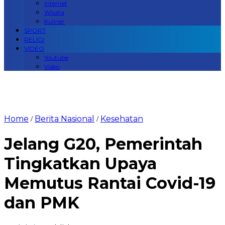
Internet
Wisata
Kuliner
SPORT
RELIGI
VIDEO
Youtube
Video
Home
Berita Nasional
Kesehatan
/
/
Jelang G20, Pemerintah
Tingkatkan Upaya
Memutus Rantai Covid-19
dan PMK