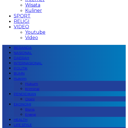
Wisata
Kuliner
SPORT
RELIGI
VIDEO
Youtube
Video
BERANDA
NASIONAL
DAERAH
INTERNASIONAL
POLITIK
BUMN
Hukrim
Hukum
Kriminal
PENDIDIKAN
Opini
EKONOMI
Bisnis
Energi
HEALTH
LIFE STYLE