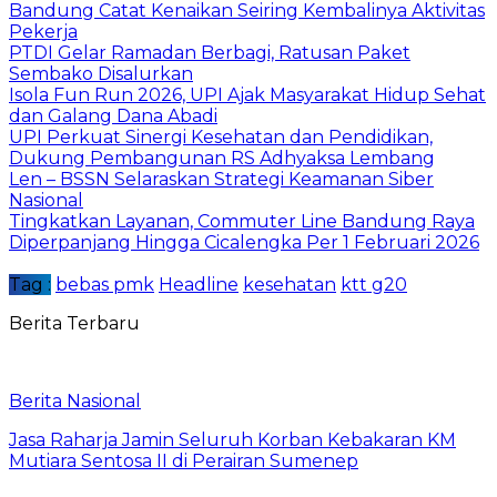
Bandung Catat Kenaikan Seiring Kembalinya Aktivitas
Pekerja
PTDI Gelar Ramadan Berbagi, Ratusan Paket
Sembako Disalurkan
Isola Fun Run 2026, UPI Ajak Masyarakat Hidup Sehat
dan Galang Dana Abadi
UPI Perkuat Sinergi Kesehatan dan Pendidikan,
Dukung Pembangunan RS Adhyaksa Lembang
Len – BSSN Selaraskan Strategi Keamanan Siber
Nasional
Tingkatkan Layanan, Commuter Line Bandung Raya
Diperpanjang Hingga Cicalengka Per 1 Februari 2026
Tag :
bebas pmk
Headline
kesehatan
ktt g20
Berita Terbaru
Berita Nasional
Jasa Raharja Jamin Seluruh Korban Kebakaran KM
Mutiara Sentosa II di Perairan Sumenep