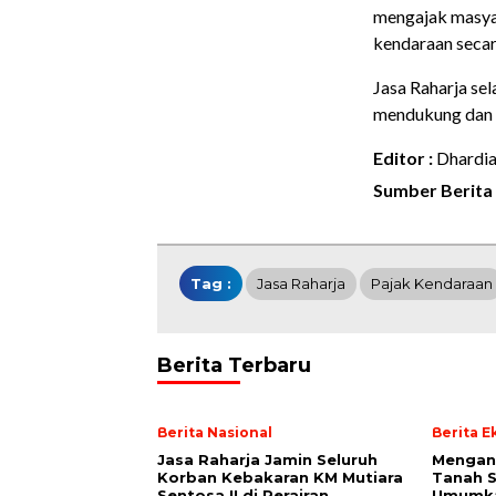
mengajak masya
kendaraan secar
Jasa Raharja se
mendukung dan 
Editor :
Dhardi
Sumber Berita 
Tag :
Jasa Raharja
Pajak Kendaraan
Berita Terbaru
Berita Nasional
Berita 
Jasa Raharja Jamin Seluruh
Mengan
Korban Kebakaran KM Mutiara
Tanah S
Sentosa II di Perairan
Umumk