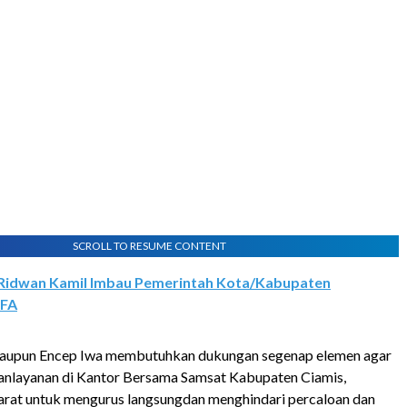
SCROLL TO RESUME CONTENT
Ridwan Kamil Imbau Pemerintah Kota/Kabupaten
WFA
 maupun Encep Iwa membutuhkan dukungan segenap elemen agar
anlayanan di Kantor Bersama Samsat Kabupaten Ciamis,
arat untuk mengurus langsungdan menghindari percaloan dan