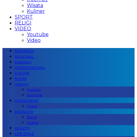
Wisata
Kuliner
SPORT
RELIGI
VIDEO
Youtube
Video
BERANDA
NASIONAL
DAERAH
INTERNASIONAL
POLITIK
BUMN
Hukrim
Hukum
Kriminal
PENDIDIKAN
Opini
EKONOMI
Bisnis
Energi
HEALTH
LIFE STYLE