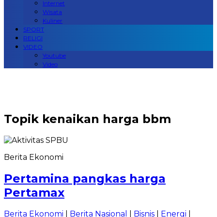
Internet
Wisata
Kuliner
SPORT
RELIGI
VIDEO
Youtube
Video
Topik
kenaikan harga bbm
Berita Ekonomi
Pertamina pangkas harga
Pertamax
Berita Ekonomi
|
Berita Nasional
|
Bisnis
|
Energi
|