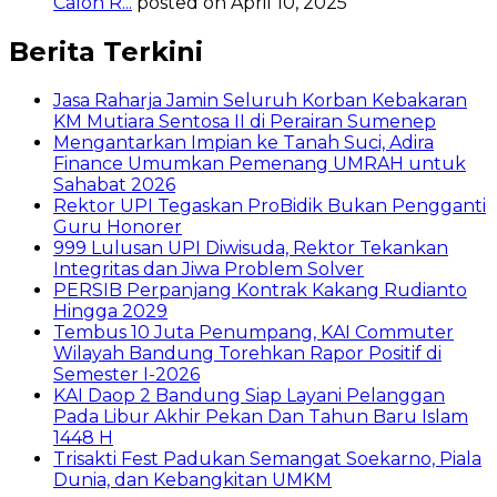
Calon R...
posted on April 10, 2025
Berita Terkini
Jasa Raharja Jamin Seluruh Korban Kebakaran
KM Mutiara Sentosa II di Perairan Sumenep
Mengantarkan Impian ke Tanah Suci, Adira
Finance Umumkan Pemenang UMRAH untuk
Sahabat 2026
Rektor UPI Tegaskan ProBidik Bukan Pengganti
Guru Honorer
999 Lulusan UPI Diwisuda, Rektor Tekankan
Integritas dan Jiwa Problem Solver
PERSIB Perpanjang Kontrak Kakang Rudianto
Hingga 2029
Tembus 10 Juta Penumpang, KAI Commuter
Wilayah Bandung Torehkan Rapor Positif di
Semester I-2026
KAI Daop 2 Bandung Siap Layani Pelanggan
Pada Libur Akhir Pekan Dan Tahun Baru Islam
1448 H
Trisakti Fest Padukan Semangat Soekarno, Piala
Dunia, dan Kebangkitan UMKM