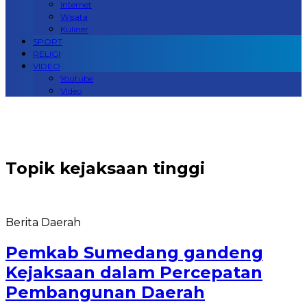
Internet
Wisata
Kuliner
SPORT
RELIGI
VIDEO
Youtube
Video
Topik
kejaksaan tinggi
Berita Daerah
Pemkab Sumedang gandeng
Kejaksaan dalam Percepatan
Pembangunan Daerah