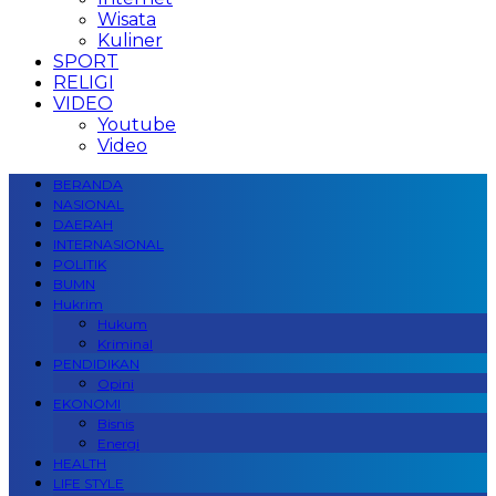
Wisata
Kuliner
SPORT
RELIGI
VIDEO
Youtube
Video
BERANDA
NASIONAL
DAERAH
INTERNASIONAL
POLITIK
BUMN
Hukrim
Hukum
Kriminal
PENDIDIKAN
Opini
EKONOMI
Bisnis
Energi
HEALTH
LIFE STYLE