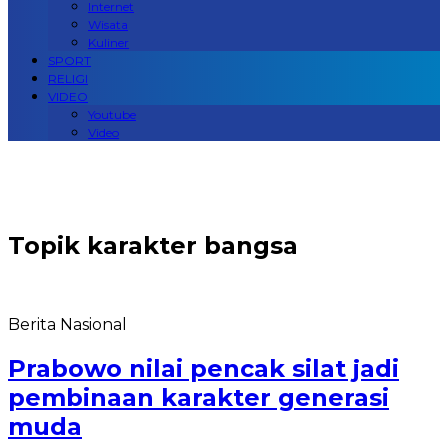
Internet
Wisata
Kuliner
SPORT
RELIGI
VIDEO
Youtube
Video
Topik
karakter bangsa
Berita Nasional
Prabowo nilai pencak silat jadi
pembinaan karakter generasi
muda