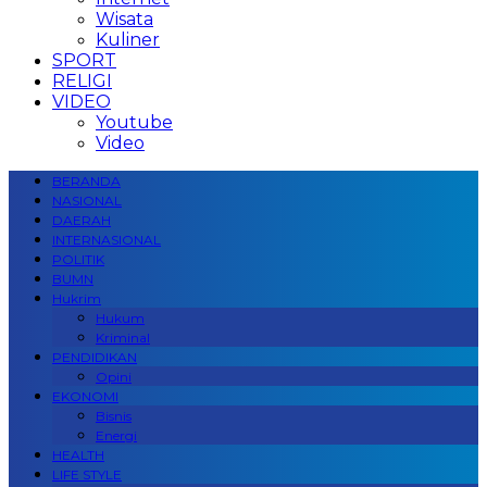
Wisata
Kuliner
SPORT
RELIGI
VIDEO
Youtube
Video
BERANDA
NASIONAL
DAERAH
INTERNASIONAL
POLITIK
BUMN
Hukrim
Hukum
Kriminal
PENDIDIKAN
Opini
EKONOMI
Bisnis
Energi
HEALTH
LIFE STYLE