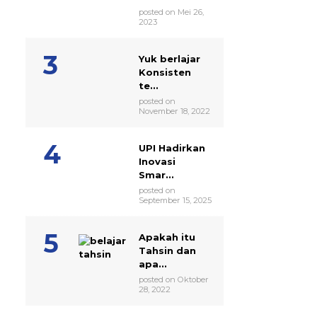
posted on Mei 26,
2023
Yuk berlajar
Konsisten
te...
posted on
November 18, 2022
UPI Hadirkan
Inovasi
Smar...
posted on
September 15, 2025
Apakah itu
Tahsin dan
apa...
posted on Oktober
28, 2022