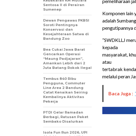
Kebakaran KM Mutiara
pemeliharaan ja
Sentosa II di Perairan
Sumenep
Komponen lain y
adalah Sumbanga
Dewan Pengawas PKBSI
Soroti Pentingnya
pengutipannya d
Konservasi dan
Kesejahteraan Satwa di
Bandung Zoo
“SWDKLLJ merup
kepada
Bea Cukai Jawa Barat
masyarakat, kh
Gencarkan Operasi
“Maung Padjajaran”,
atau
Amankan Lebih dari 2
Juta Batang Rokok Ilegal
tertabrak kenda
melalui peran Ja
Tembus 840 Ribu
Pengguna, Commuter
Line Area 2 Bandung
Catat Kenaikan Seiring
Baca Juga :
Kembalinya Aktivitas
Pekerja
PTDI Gelar Ramadan
Berbagi, Ratusan Paket
Sembako Disalurkan
Isola Fun Run 2026, UPI