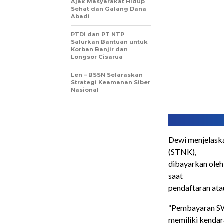
Ajak Masyarakat Hidup
Sehat dan Galang Dana
Abadi
PTDI dan PT NTP
Salurkan Bantuan untuk
Korban Banjir dan
Longsor Cisarua
Len – BSSN Selaraskan
Strategi Keamanan Siber
Nasional
Dewi menjelask
(STNK),
dibayarkan oleh
saat
pendaftaran at
“Pembayaran SW
memiliki kendar