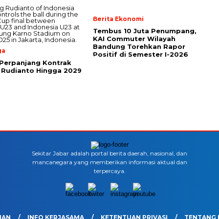
Berita Ekonomi
Tembus 10 Juta Penumpang,
KAI Commuter Wilayah
Bandung Torehkan Rapor
ga
Positif di Semester I-2026
Perpanjang Kontrak
 Rudianto Hingga 2029
Sekitar Jabar adalah portal berita daerah, nasional, dan
mancanegara yang memberikan informasi aktual dan
terpercaya.
IAN
INFO KERJASAMA
KETENTUAN PRIVASI
TENTANG 