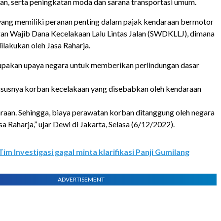
lan, serta peningkatan moda dan sarana transportasi umum.
ang memiliki peranan penting dalam pajak kendaraan bermotor
n Wajib Dana Kecelakaan Lalu Lintas Jalan (SWDKLLJ), dimana
ilakukan oleh Jasa Raharja.
akan upaya negara untuk memberikan perlindungan dasar
ususnya korban kecelakaan yang disebabkan oleh kendaraan
raan. Sehingga, biaya perawatan korban ditanggung oleh negara
sa Raharja,” ujar Dewi di Jakarta, Selasa (6/12/2022).
Tim Investigasi gagal minta klarifikasi Panji Gumilang
ADVERTISEMENT