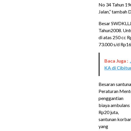
No 34 Tahun 196
Jalan,” tambah 
Besar SWDKLLJ 
Tahun2008. Unt
di atas 250 cc R
73.000 s/d Rp16
Baca Juga :
KA di Cibitu
Besaran santunan
Peraturan Mente
penggantian
biaya ambulans 
Rp20 juta,
santunan korban
yang