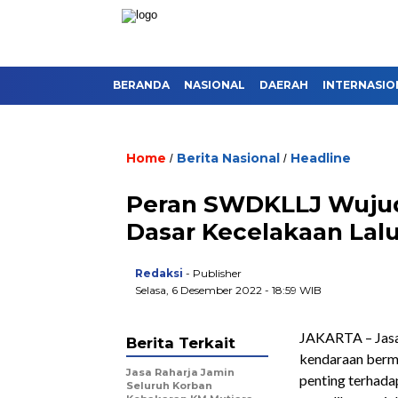
BERANDA
NASIONAL
DAERAH
INTERNASIO
Home
Berita Nasional
Headline
/
/
Peran SWDKLLJ Wujud
Dasar Kecelakaan Lalu
Redaksi
- Publisher
Selasa, 6 Desember 2022 - 18:59 WIB
JAKARTA – Jasa 
Berita Terkait
kendaraan bermo
Jasa Raharja Jamin
penting terhad
Seluruh Korban