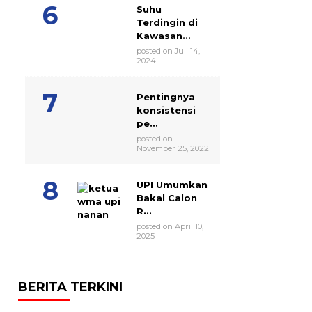
Suhu
Terdingin di
Kawasan...
posted on Juli 14,
2024
Pentingnya
konsistensi
pe...
posted on
November 25, 2022
UPI Umumkan
Bakal Calon
R...
posted on April 10,
2025
BERITA TERKINI