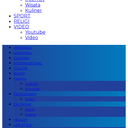
Wisata
Kuliner
SPORT
RELIGI
VIDEO
Youtube
Video
BERANDA
NASIONAL
DAERAH
INTERNASIONAL
POLITIK
BUMN
Hukrim
Hukum
Kriminal
PENDIDIKAN
Opini
EKONOMI
Bisnis
Energi
HEALTH
LIFE STYLE