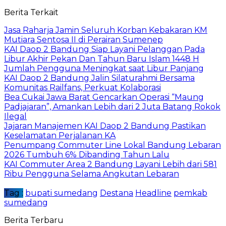
Berita Terkait
Jasa Raharja Jamin Seluruh Korban Kebakaran KM
Mutiara Sentosa II di Perairan Sumenep
KAI Daop 2 Bandung Siap Layani Pelanggan Pada
Libur Akhir Pekan Dan Tahun Baru Islam 1448 H
Jumlah Pengguna Meningkat saat Libur Panjang
KAI Daop 2 Bandung Jalin Silaturahmi Bersama
Komunitas Railfans, Perkuat Kolaborasi
Bea Cukai Jawa Barat Gencarkan Operasi “Maung
Padjajaran”, Amankan Lebih dari 2 Juta Batang Rokok
Ilegal
Jajaran Manajemen KAI Daop 2 Bandung Pastikan
Keselamatan Perjalanan KA
Penumpang Commuter Line Lokal Bandung Lebaran
2026 Tumbuh 6% Dibanding Tahun Lalu
KAI Commuter Area 2 Bandung Layani Lebih dari 581
Ribu Pengguna Selama Angkutan Lebaran
Tag :
bupati sumedang
Destana
Headline
pemkab
sumedang
Berita Terbaru