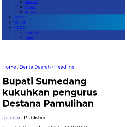
Internet
Wisata
Kuliner
SPORT
RELIGI
VIDEO
Youtube
Video
Home
Berita Daerah
Headline
/
/
Bupati Sumedang
kukuhkan pengurus
Destana Pamulihan
Redaksi
- Publisher