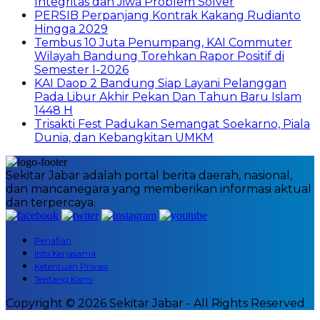
Integritas dan Jiwa Problem Solver
PERSIB Perpanjang Kontrak Kakang Rudianto
Hingga 2029
Tembus 10 Juta Penumpang, KAI Commuter
Wilayah Bandung Torehkan Rapor Positif di
Semester I-2026
KAI Daop 2 Bandung Siap Layani Pelanggan
Pada Libur Akhir Pekan Dan Tahun Baru Islam
1448 H
Trisakti Fest Padukan Semangat Soekarno, Piala
Dunia, dan Kebangkitan UMKM
Sekitar Jabar adalah portal berita daerah, nasional,
dan mancanegara yang memberikan informasi aktual
dan terpercaya.
Penafian
Info Kerjasama
Ketentuan Privasi
Tentang Kami
Copyright © 2026 Sekitar Jabar - All Rights Reserved