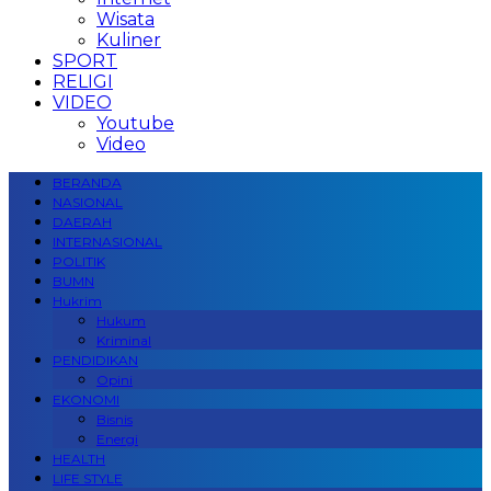
Wisata
Kuliner
SPORT
RELIGI
VIDEO
Youtube
Video
BERANDA
NASIONAL
DAERAH
INTERNASIONAL
POLITIK
BUMN
Hukrim
Hukum
Kriminal
PENDIDIKAN
Opini
EKONOMI
Bisnis
Energi
HEALTH
LIFE STYLE