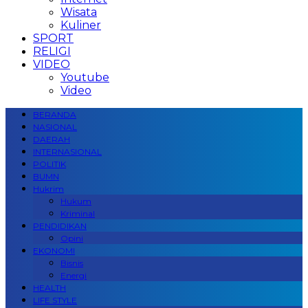
Wisata
Kuliner
SPORT
RELIGI
VIDEO
Youtube
Video
BERANDA
NASIONAL
DAERAH
INTERNASIONAL
POLITIK
BUMN
Hukrim
Hukum
Kriminal
PENDIDIKAN
Opini
EKONOMI
Bisnis
Energi
HEALTH
LIFE STYLE