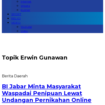
Internet
Wisata
Kuliner
SPORT
RELIGI
VIDEO
Youtube
Video
Topik
Erwin Gunawan
Berita Daerah
BI Jabar Minta Masyarakat
Waspadai Penipuan Lewat
Undangan Pernikahan Online