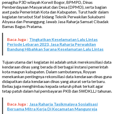
penagiha P3D wilayah Korwil Bogor, BPMPD, Dinas
Pemberdayaan Masyarakat dan Desa (DPMD), serta bagian
aset pada Pemerintah Kota dan Kabupaten. Turut hadir dalam
kegiatan tersebut Staf bidang Teknik Perwakilan Sukabumi
Abyasa dan P
enanggung
J
awab Jasa Raharja
Samsat Cibadak
Bamas Bagus Pratama.
Baca Juga :
Tingkatkan Keselamatan Lalu Lintas
Periode Lebaran 2023, Jasa Raharja Perwakilan
Bandung Hibahkan Sarana Keselamatan Lalu Lintas
Tujuan utama dari kegiatan ini adalah untuk merekonsiliasi data
kendaraan dinas yang berada di berbagai instansi pemerintah
kota maupun kabupaten. Dalam sambutannya, Royyan
menekankan pentingnya rekonsiliasi data kendaraan dinas guna
didapatkan data kendaraan dinas yang akurat serta terbaru.
Beliau juga menghimbau kepada seluruh pihak terkait agar
tetap patuh dalam hal pembayaran PKB dan SWDKLLJ tahunan.
Baca Juga :
Jasa Raharja Tasikmalaya Sosialisasi
Bersama Mitra Kerja Di Kecamatan Mangunreja