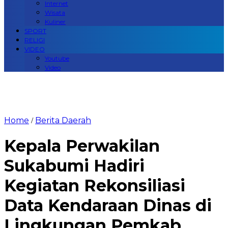
Internet
Wisata
Kuliner
SPORT
RELIGI
VIDEO
Youtube
Video
Home
Berita Daerah
/
Kepala Perwakilan
Sukabumi Hadiri
Kegiatan Rekonsiliasi
Data Kendaraan Dinas di
Lingkungan Pemkab