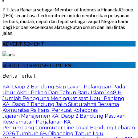
PT
Jasa
Raharja
sebagai
Member
of
Indonesia
Financial
Group
(IFG)
senantiasa
berkomitmen untuk memberikan pelayanan
terbaik, mudah, cepat dan tepat sebagai wujud
Negara
hadir
bagi
korban
kecelakaan alat
angkutan umum
dan
lalu lintas
jalan.
ADVERTISEMENT
SCROLL TO RESUME CONTENT
Berita Terkait
KAI Daop 2 Bandung Siap Layani Pelanggan Pada
Libur Akhir Pekan Dan Tahun Baru Islam 1448 H
Jumlah Pengguna Meningkat saat Libur Panjang
KAI Daop 2 Bandung Jalin Silaturahmi Bersama
Komunitas Railfans, Perkuat Kolaborasi
Jajaran Manajemen KAI Daop 2 Bandung Pastikan
Keselamatan Perjalanan KA
Penumpang Commuter Line Lokal Bandung Lebaran
2026 Tumbuh 6% Dibanding Tahun Lalu