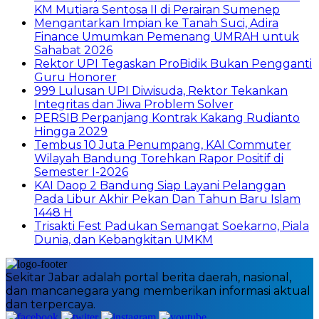
KM Mutiara Sentosa II di Perairan Sumenep
Mengantarkan Impian ke Tanah Suci, Adira
Finance Umumkan Pemenang UMRAH untuk
Sahabat 2026
Rektor UPI Tegaskan ProBidik Bukan Pengganti
Guru Honorer
999 Lulusan UPI Diwisuda, Rektor Tekankan
Integritas dan Jiwa Problem Solver
PERSIB Perpanjang Kontrak Kakang Rudianto
Hingga 2029
Tembus 10 Juta Penumpang, KAI Commuter
Wilayah Bandung Torehkan Rapor Positif di
Semester I-2026
KAI Daop 2 Bandung Siap Layani Pelanggan
Pada Libur Akhir Pekan Dan Tahun Baru Islam
1448 H
Trisakti Fest Padukan Semangat Soekarno, Piala
Dunia, dan Kebangkitan UMKM
Sekitar Jabar adalah portal berita daerah, nasional,
dan mancanegara yang memberikan informasi aktual
dan terpercaya.