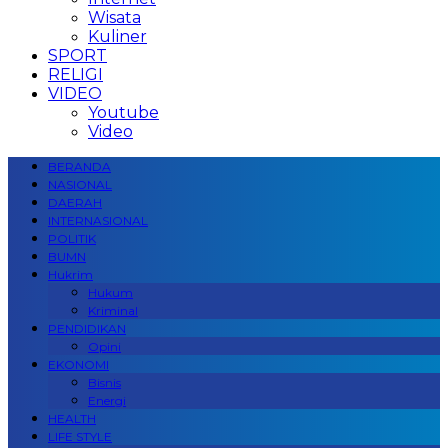
Wisata
Kuliner
SPORT
RELIGI
VIDEO
Youtube
Video
BERANDA
NASIONAL
DAERAH
INTERNASIONAL
POLITIK
BUMN
Hukrim
Hukum
Kriminal
PENDIDIKAN
Opini
EKONOMI
Bisnis
Energi
HEALTH
LIFE STYLE