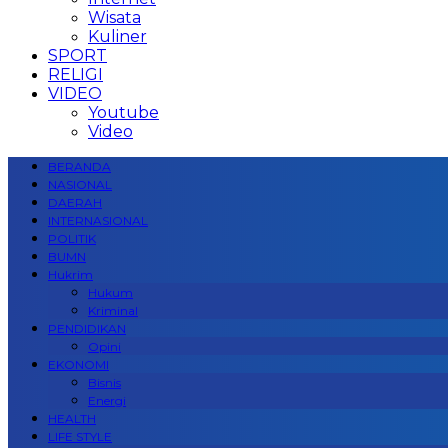
Wisata
Kuliner
SPORT
RELIGI
VIDEO
Youtube
Video
BERANDA
NASIONAL
DAERAH
INTERNASIONAL
POLITIK
BUMN
Hukrim
Hukum
Kriminal
PENDIDIKAN
Opini
EKONOMI
Bisnis
Energi
HEALTH
LIFE STYLE