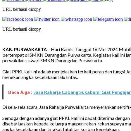
URL berhasil dicopy
URL berhasil dicopy
KAB. PURWAKARTA
–
Hari
Kamis
,
Tanggal
1
6
Mei 2024
Mobil
bertempat di SMKN Darangdan Purwakarta
.
Kegiatan kali ini 
perwakilan siswa/i SMKN Darangdan Purwakarta
Giat PPKL kali ini adalah menjelaskan terkait peran dan fungsi 
menekan angka kecelakaan lalu lintas.
Baca Juga :
Jasa Raharja Cabang Sukabumi Giat Pengajar
Di sela-sela acara, Jasa Raharja Purwakarta menyerahkan sert
Semoga dengan adanya giat PPKL kali ini dapat diterima deng
disebarluaskan kepada keluarga maupun rekan-rekan supaya ma
angka kecelakaan dan tingkat fatalitas korban kecelakaan
.