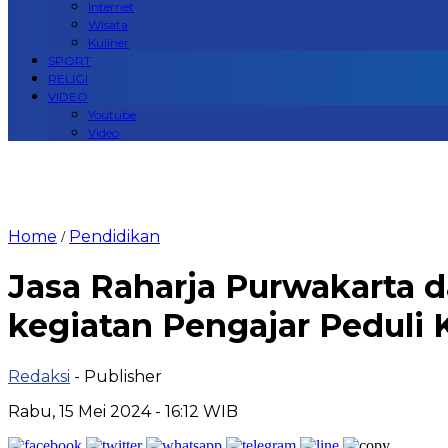
Internet
Wisata
Kuliner
SPORT
RELIGI
VIDEO
Youtube
Video
Home
Pendidikan
/
Jasa Raharja Purwakarta
kegiatan Pengajar Peduli 
Redaksi
- Publisher
Rabu, 15 Mei 2024 - 16:12 WIB