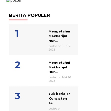
BERITA POPULER
Mengetahui
Makharijul
Hur...
posted on Juni 2,
2023
Mengetahui
Makharijul
Hur...
posted on Mei 26,
2023
Yuk berlajar
Konsisten
te...
posted on