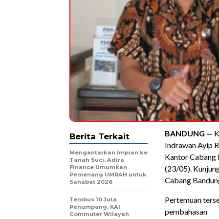
BANDUNG —
K
Berita Terkait
Indrawan Ayip 
Mengantarkan Impian ke
Kantor Cabang P
Tanah Suci, Adira
Finance Umumkan
(23/05). Kunjun
Pemenang UMRAH untuk
Cabang Bandung
Sahabat 2026
Pertemuan ters
Tembus 10 Juta
Penumpang, KAI
pembahasan
Commuter Wilayah