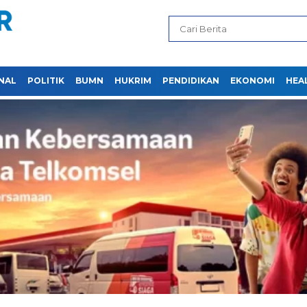
NAL
POLITIK
BUMN
HUKRIM
PENDIDIKAN
EKONOMI
HEA