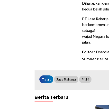
Diharapkan deng
kedua belah piha
PT Jasa Raharja
berkomitmen unt
sebagai
wujud Negara ha
jalan.
Editor :
Dhardi
Sumber Berita 
Tag :
Jasa Raharja
PNM
Berita Terbaru