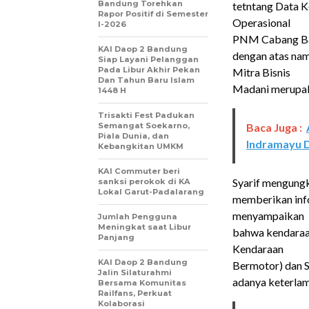
Bandung Torehkan
tetntang Data 
Rapor Positif di Semester
Operasional
I-2026
PNM Cabang Ban
KAI Daop 2 Bandung
dengan atas nam
Siap Layani Pelanggan
Pada Libur Akhir Pekan
Mitra Bisnis
Dan Tahun Baru Islam
Madani merupak
1448 H
Trisakti Fest Padukan
Semangat Soekarno,
Baca Juga :
Piala Dunia, dan
Indramayu 
Kebangkitan UMKM
KAI Commuter beri
Syarif mengungk
sanksi perokok di KA
Lokal Garut-Padalarang
memberikan inf
menyampaikan
Jumlah Pengguna
Meningkat saat Libur
bahwa kendaraa
Panjang
Kendaraan
KAI Daop 2 Bandung
Bermotor) dan S
Jalin Silaturahmi
adanya keterla
Bersama Komunitas
Railfans, Perkuat
Kolaborasi