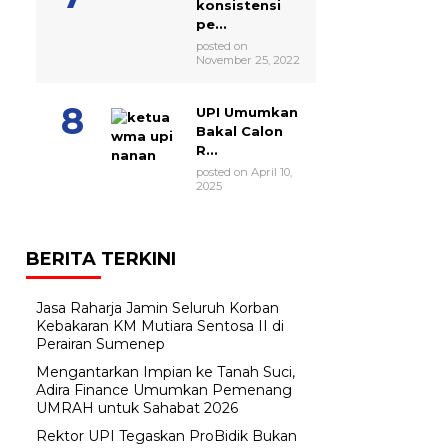
konsistensi
pe...
posted on
November 25, 2022
UPI Umumkan
Bakal Calon
R...
posted on April 10,
2025
BERITA TERKINI
Jasa Raharja Jamin Seluruh Korban
Kebakaran KM Mutiara Sentosa II di
Perairan Sumenep
Mengantarkan Impian ke Tanah Suci,
Adira Finance Umumkan Pemenang
UMRAH untuk Sahabat 2026
Rektor UPI Tegaskan ProBidik Bukan