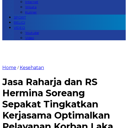
Internet
Wisata
Kuliner
SPORT
RELIGI
VIDEO
Youtube
Video
Home
Kesehatan
/
Jasa Raharja dan RS
Hermina Soreang
Sepakat Tingkatkan
Kerjasama Optimalkan
Pelayanan Korban Laka