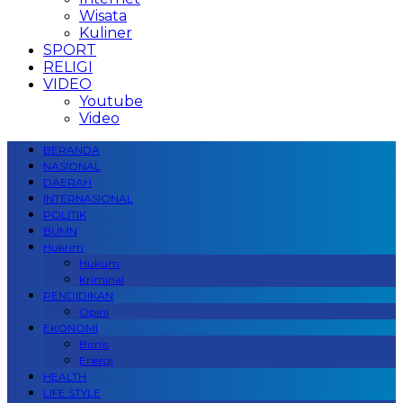
Wisata
Kuliner
SPORT
RELIGI
VIDEO
Youtube
Video
BERANDA
NASIONAL
DAERAH
INTERNASIONAL
POLITIK
BUMN
Hukrim
Hukum
Kriminal
PENDIDIKAN
Opini
EKONOMI
Bisnis
Energi
HEALTH
LIFE STYLE