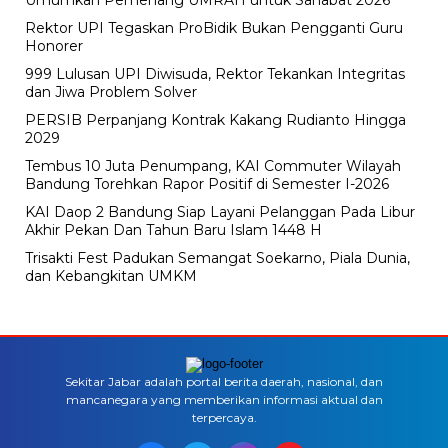
Umumkan Pemenang UMRAH untuk Sahabat 2026
Rektor UPI Tegaskan ProBidik Bukan Pengganti Guru
Honorer
999 Lulusan UPI Diwisuda, Rektor Tekankan Integritas
dan Jiwa Problem Solver
PERSIB Perpanjang Kontrak Kakang Rudianto Hingga
2029
Tembus 10 Juta Penumpang, KAI Commuter Wilayah
Bandung Torehkan Rapor Positif di Semester I-2026
KAI Daop 2 Bandung Siap Layani Pelanggan Pada Libur
Akhir Pekan Dan Tahun Baru Islam 1448 H
Trisakti Fest Padukan Semangat Soekarno, Piala Dunia,
dan Kebangkitan UMKM
Sekitar Jabar adalah portal berita daerah, nasional, dan
mancanegara yang memberikan informasi aktual dan
terpercaya.