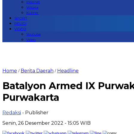
Internet
Wisata
Kuliner
SPORT
RELIGI
VIDEO
Youtube
Video
Home
Berita Daerah
Headline
/
/
Batalyon Armed IX Purwak
Purwakarta
Redaksi
- Publisher
Senin, 26 Desember 2022 - 15:05 WIB