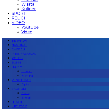
Wisata
Kuliner
SPORT
RELIGI
VIDEO
Youtube
Video
BERANDA
NASIONAL
DAERAH
INTERNASIONAL
POLITIK
BUMN
Hukrim
Hukum
Kriminal
PENDIDIKAN
Opini
EKONOMI
Bisnis
Energi
HEALTH
LIFE STYLE