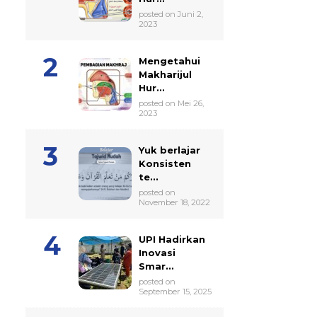
posted on Juni 2,
2023
Mengetahui
Makharijul
Hur...
posted on Mei 26,
2023
Yuk berlajar
Konsisten
te...
posted on
November 18, 2022
UPI Hadirkan
Inovasi
Smar...
posted on
September 15, 2025