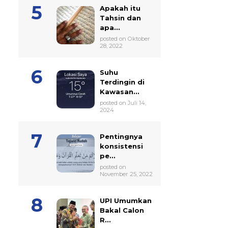
Apakah itu
Tahsin dan
apa...
posted on Oktober
28, 2022
Suhu
Terdingin di
Kawasan...
posted on Juli 14,
2024
Pentingnya
konsistensi
pe...
posted on
November 25, 2022
UPI Umumkan
Bakal Calon
R...