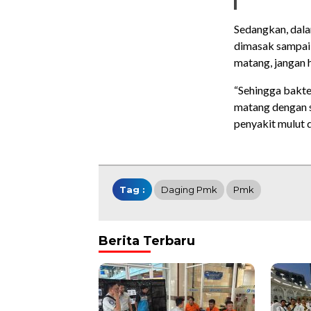
Sedangkan, dala
dimasak sampai 3
matang, jangan 
“Sehingga bakter
matang dengan s
penyakit mulut 
Tag :
Daging Pmk
Pmk
Berita Terbaru