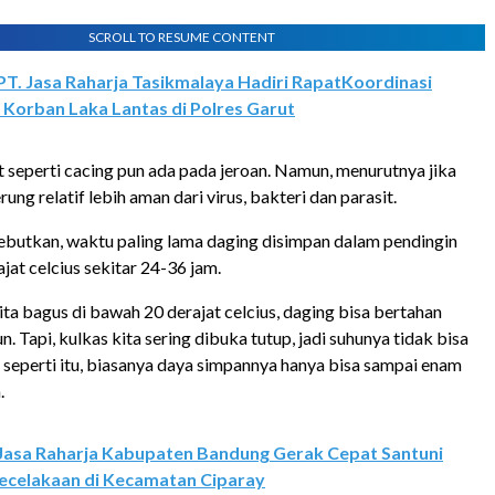
SCROLL TO RESUME CONTENT
PT. Jasa Raharja Tasikmalaya Hadiri RapatKoordinasi
Korban Laka Lantas di Polres Garut
sit seperti cacing pun ada pada jeroan. Namun, menurutnya jika
ung relatif lebih aman dari virus, bakteri dan parasit.
butkan, waktu paling lama daging disimpan dalam pendingin
jat celcius sekitar 24-36 jam.
ita bagus di bawah 20 derajat celcius, daging bisa bertahan
n. Tapi, kulkas kita sering dibuka tutup, jadi suhunya tidak bisa
 seperti itu, biasanya daya simpannya hanya bisa sampai enam
.
Jasa Raharja Kabupaten Bandung Gerak Cepat Santuni
Kecelakaan di Kecamatan Ciparay