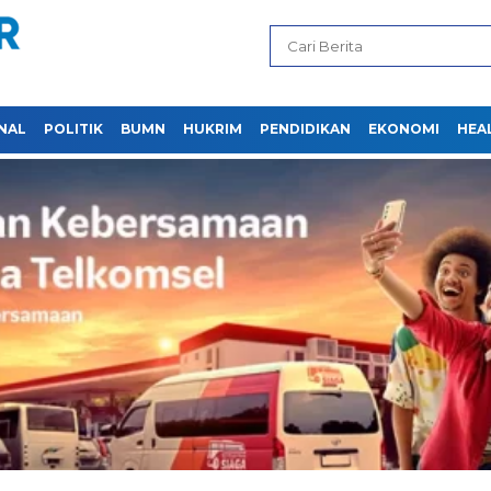
NAL
POLITIK
BUMN
HUKRIM
PENDIDIKAN
EKONOMI
HEA