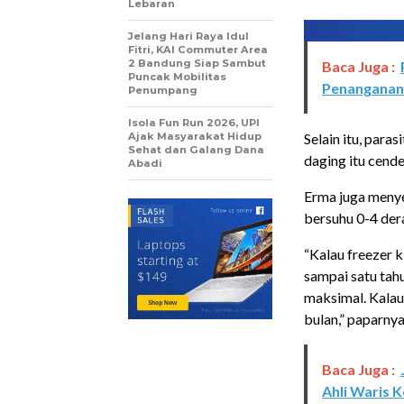
Lebaran
Jelang Hari Raya Idul
Fitri, KAI Commuter Area
2 Bandung Siap Sambut
Baca Juga :
Puncak Mobilitas
Penanganan 
Penumpang
Isola Fun Run 2026, UPI
Ajak Masyarakat Hidup
Selain itu, para
Sehat dan Galang Dana
daging itu cender
Abadi
Erma juga menye
bersuhu 0-4 dera
“Kalau freezer k
sampai satu tahu
maksimal. Kalau
bulan,” paparnya
Baca Juga :
Ahli Waris 