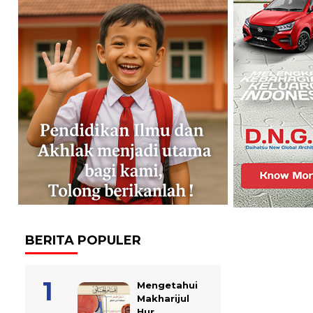
BERITA POPULER
Mengetahui
Makharijul
Hur...