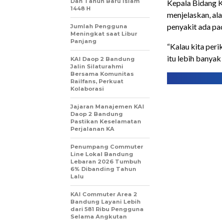
Dan Tahun Baru Islam
Kepala Bidang 
1448 H
menjelaskan, al
penyakit ada pa
Jumlah Pengguna
Meningkat saat Libur
Panjang
“Kalau kita peri
itu lebih banyak
KAI Daop 2 Bandung
Jalin Silaturahmi
Bersama Komunitas
Railfans, Perkuat
Kolaborasi
Jajaran Manajemen KAI
Daop 2 Bandung
Pastikan Keselamatan
Perjalanan KA
Penumpang Commuter
Line Lokal Bandung
Lebaran 2026 Tumbuh
6% Dibanding Tahun
Lalu
KAI Commuter Area 2
Bandung Layani Lebih
dari 581 Ribu Pengguna
Selama Angkutan