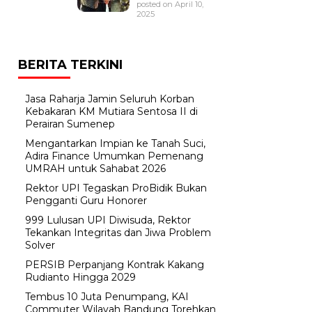
posted on April 10,
2025
BERITA TERKINI
Jasa Raharja Jamin Seluruh Korban
Kebakaran KM Mutiara Sentosa II di
Perairan Sumenep
Mengantarkan Impian ke Tanah Suci,
Adira Finance Umumkan Pemenang
UMRAH untuk Sahabat 2026
Rektor UPI Tegaskan ProBidik Bukan
Pengganti Guru Honorer
999 Lulusan UPI Diwisuda, Rektor
Tekankan Integritas dan Jiwa Problem
Solver
PERSIB Perpanjang Kontrak Kakang
Rudianto Hingga 2029
Tembus 10 Juta Penumpang, KAI
Commuter Wilayah Bandung Torehkan