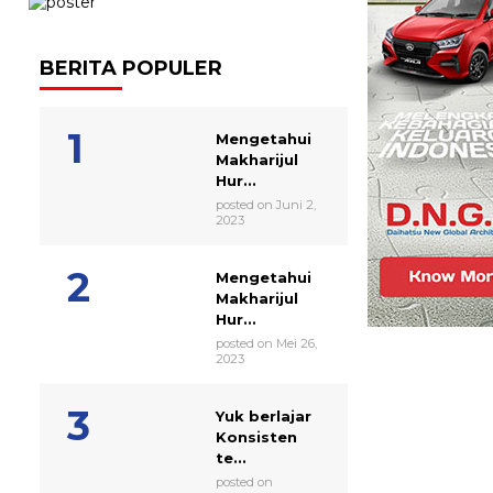
BERITA POPULER
Mengetahui
Makharijul
Hur...
posted on Juni 2,
2023
Mengetahui
Makharijul
Hur...
posted on Mei 26,
2023
Yuk berlajar
Konsisten
te...
posted on