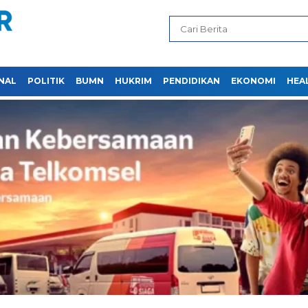
NAL
POLITIK
BUMN
HUKRIM
PENDIDIKAN
EKONOMI
HEA