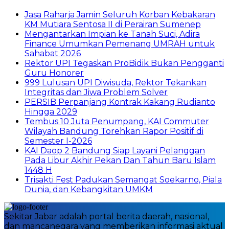
Jasa Raharja Jamin Seluruh Korban Kebakaran
KM Mutiara Sentosa II di Perairan Sumenep
Mengantarkan Impian ke Tanah Suci, Adira
Finance Umumkan Pemenang UMRAH untuk
Sahabat 2026
Rektor UPI Tegaskan ProBidik Bukan Pengganti
Guru Honorer
999 Lulusan UPI Diwisuda, Rektor Tekankan
Integritas dan Jiwa Problem Solver
PERSIB Perpanjang Kontrak Kakang Rudianto
Hingga 2029
Tembus 10 Juta Penumpang, KAI Commuter
Wilayah Bandung Torehkan Rapor Positif di
Semester I-2026
KAI Daop 2 Bandung Siap Layani Pelanggan
Pada Libur Akhir Pekan Dan Tahun Baru Islam
1448 H
Trisakti Fest Padukan Semangat Soekarno, Piala
Dunia, dan Kebangkitan UMKM
Sekitar Jabar adalah portal berita daerah, nasional,
dan mancanegara yang memberikan informasi aktual