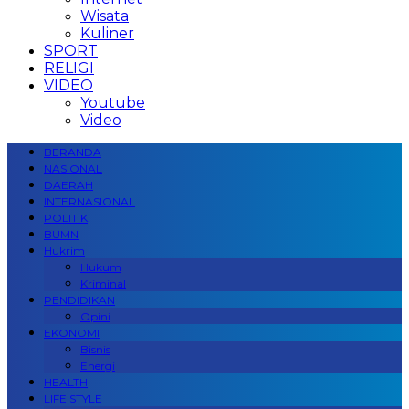
Wisata
Kuliner
SPORT
RELIGI
VIDEO
Youtube
Video
BERANDA
NASIONAL
DAERAH
INTERNASIONAL
POLITIK
BUMN
Hukrim
Hukum
Kriminal
PENDIDIKAN
Opini
EKONOMI
Bisnis
Energi
HEALTH
LIFE STYLE