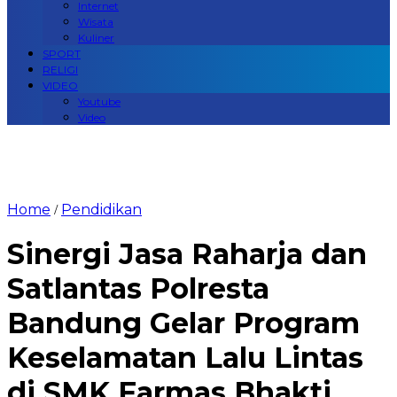
Internet
Wisata
Kuliner
SPORT
RELIGI
VIDEO
Youtube
Video
Home
Pendidikan
/
Sinergi Jasa Raharja dan
Satlantas Polresta
Bandung Gelar Program
Keselamatan Lalu Lintas
di SMK Farmas Bhakti