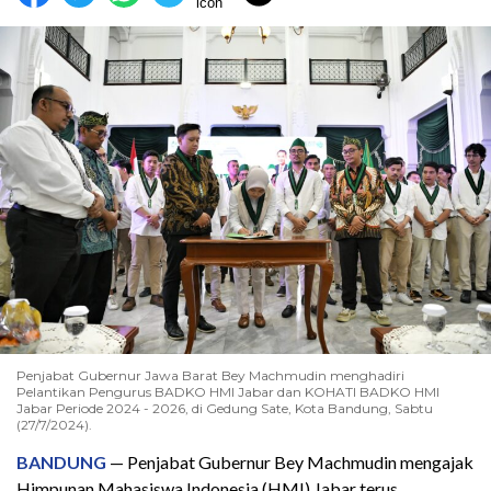
Penjabat Gubernur Jawa Barat Bey Machmudin menghadiri
Pelantikan Pengurus BADKO HMI Jabar dan KOHATI BADKO HMI
Jabar Periode 2024 - 2026, di Gedung Sate, Kota Bandung, Sabtu
(27/7/2024).
BANDUNG
— Penjabat Gubernur Bey Machmudin mengajak
Himpunan Mahasiswa Indonesia (HMI) Jabar terus