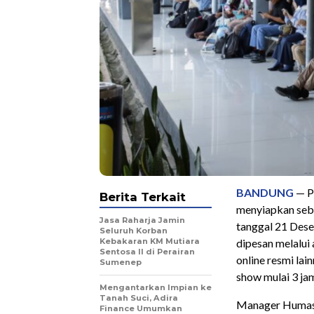
BANDUNG
— P
Berita Terkait
menyiapkan seb
Jasa Raharja Jamin
tanggal 21 Dese
Seluruh Korban
Kebakaran KM Mutiara
dipesan melalui 
Sentosa II di Perairan
online resmi lai
Sumenep
show mulai 3 ja
Mengantarkan Impian ke
Tanah Suci, Adira
Manager Humas
Finance Umumkan