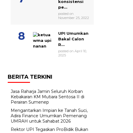
konsistensi
pe...
posted on
November 25, 2022
UPI Umumkan
Bakal Calon
R...
posted on April 10,
2025
BERITA TERKINI
Jasa Raharja Jamin Seluruh Korban
Kebakaran KM Mutiara Sentosa II di
Perairan Sumenep
Mengantarkan Impian ke Tanah Suci,
Adira Finance Umumkan Pemenang
UMRAH untuk Sahabat 2026
Rektor UPI Tegaskan ProBidik Bukan