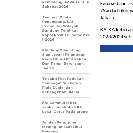
Pemenang UMRAH untuk
ketersediaan tik
Sahabat 2026
75% dari tiket 
Jakarta.
Tembus 10 Juta
Penumpang, KAI
Commuter Wilayah
KA-KA keberang
Bandung Torehkan
Rapor Positif di Semester
2023/2024 seba
I-2026
KAI Daop 2 Bandung
Siap Layani Pelanggan
Pada Libur Akhir Pekan
Dan Tahun Baru Islam
1448 H
Trisakti Fest Padukan
Semangat Soekarno,
Piala Dunia, dan
Kebangkitan UMKM
KAI Commuter beri
sanksi perokok di KA
Lokal Garut-Padalarang
Jumlah Pengguna
Meningkat saat Libur
Panjang