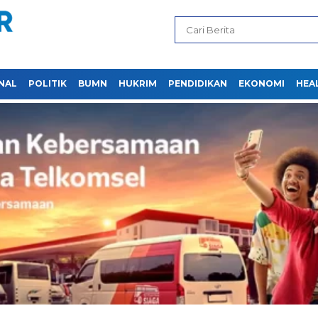
NAL
POLITIK
BUMN
HUKRIM
PENDIDIKAN
EKONOMI
HEA