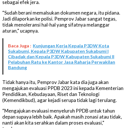
sebagai efek jera.
“Sudah berani memalsukan dokumen negara, itu pidana.
Jadi dilaporkan ke polisi. Pemprov Jabar sangat tegas,
tidak menoleransi hal-hal yang sifatnya melanggar
aturan,” ucapnya.
Baca Juga :
Kunjungan Kerja Kepala P3DW Kota
Sukabumi, Kepala P3DW Kabupaten Sukabumi I
Cibadak dan Kepala P3DW Kabupaten Sukabumi II
Pelabuhan Ratu ke Kantor Jasa Raharja Perwakilan
Bandung
Tidak hanya itu, Pemprov Jabar kata dia juga akan
mengajukan evaluasi PPDB 2023 ini kepada Kementerian
Pendidikan, Kebudayaan, Riset dan Teknologi
(Kemendikbud), agar kejadi serupa tidak lagi terulang.
“Mengajukan evaluasi menyeluruh PPDB untuk tahun
depan supaya lebih baik. Apakah masih zonasi atau tidak,
nanti akan kita serahkan dalam proses evaluasi,”