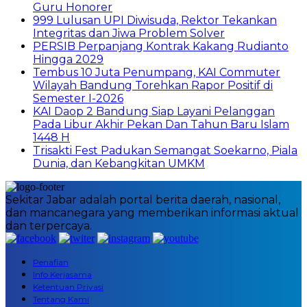
Guru Honorer
999 Lulusan UPI Diwisuda, Rektor Tekankan
Integritas dan Jiwa Problem Solver
PERSIB Perpanjang Kontrak Kakang Rudianto
Hingga 2029
Tembus 10 Juta Penumpang, KAI Commuter
Wilayah Bandung Torehkan Rapor Positif di
Semester I-2026
KAI Daop 2 Bandung Siap Layani Pelanggan
Pada Libur Akhir Pekan Dan Tahun Baru Islam
1448 H
Trisakti Fest Padukan Semangat Soekarno, Piala
Dunia, dan Kebangkitan UMKM
Sekitar Jabar adalah portal berita daerah, nasional,
dan mancanegara yang memberikan informasi aktual
dan terpercaya.
Penafian
Info Kerjasama
Ketentuan Privasi
Tentang Kami