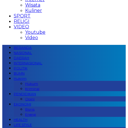
Wisata
Kuliner
SPORT
RELIGI
VIDEO
Youtube
Video
BERANDA
NASIONAL
DAERAH
INTERNASIONAL
POLITIK
BUMN
Hukrim
Hukum
Kriminal
PENDIDIKAN
Opini
EKONOMI
Bisnis
Energi
HEALTH
LIFE STYLE