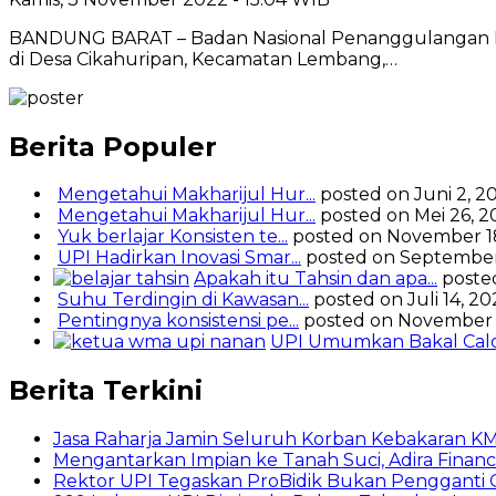
BANDUNG BARAT – Badan Nasional Penanggulangan Benc
di Desa Cikahuripan, Kecamatan Lembang,…
Berita Populer
Mengetahui Makharijul Hur...
posted on Juni 2, 2
Mengetahui Makharijul Hur...
posted on Mei 26, 2
Yuk berlajar Konsisten te...
posted on November 1
UPI Hadirkan Inovasi Smar...
posted on September
Apakah itu Tahsin dan apa...
poste
Suhu Terdingin di Kawasan...
posted on Juli 14, 2
Pentingnya konsistensi pe...
posted on November 
UPI Umumkan Bakal Calon
Berita Terkini
Jasa Raharja Jamin Seluruh Korban Kebakaran KM 
Mengantarkan Impian ke Tanah Suci, Adira Fi
Rektor UPI Tegaskan ProBidik Bukan Pengganti