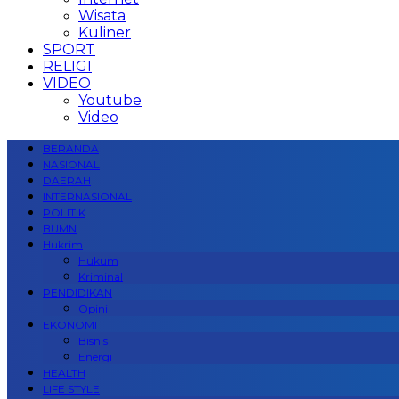
Wisata
Kuliner
SPORT
RELIGI
VIDEO
Youtube
Video
BERANDA
NASIONAL
DAERAH
INTERNASIONAL
POLITIK
BUMN
Hukrim
Hukum
Kriminal
PENDIDIKAN
Opini
EKONOMI
Bisnis
Energi
HEALTH
LIFE STYLE