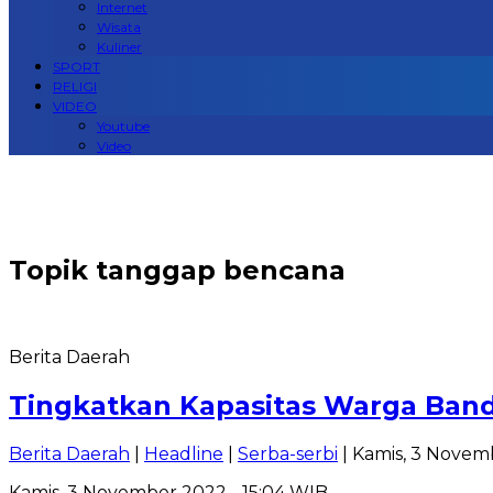
Internet
Wisata
Kuliner
SPORT
RELIGI
VIDEO
Youtube
Video
Topik
tanggap bencana
Berita Daerah
Tingkatkan Kapasitas Warga Band
Berita Daerah
|
Headline
|
Serba-serbi
| Kamis, 3 Novem
Kamis, 3 November 2022 - 15:04 WIB