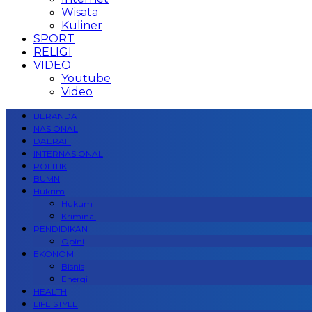
Wisata
Kuliner
SPORT
RELIGI
VIDEO
Youtube
Video
BERANDA
NASIONAL
DAERAH
INTERNASIONAL
POLITIK
BUMN
Hukrim
Hukum
Kriminal
PENDIDIKAN
Opini
EKONOMI
Bisnis
Energi
HEALTH
LIFE STYLE