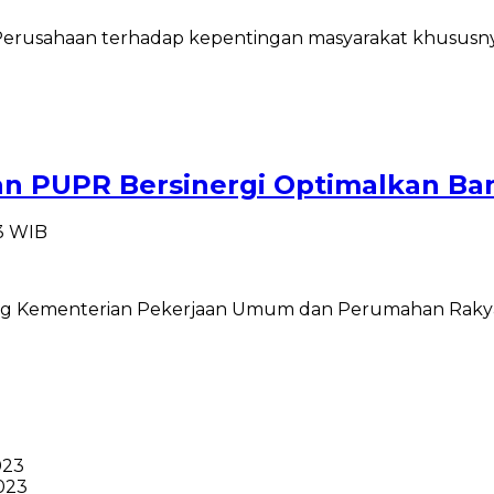
usahaan terhadap kepentingan masyarakat khususnya d
an PUPR Bersinergi Optimalkan Ban
13 WIB
orong Kementerian Pekerjaan Umum dan Perumahan Rak
023
023