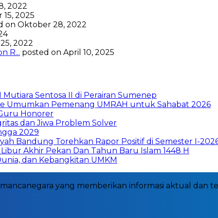
8, 2022
 15, 2025
d on Oktober 28, 2022
024
25, 2022
 R...
posted on April 10, 2025
Mutiara Sentosa II di Perairan Sumenep
nance Umumkan Pemenang UMRAH untuk Sahabat 2026
 Guru Honorer
ritas dan Jiwa Problem Solver
ngga 2029
h Bandung Torehkan Rapor Positif di Semester I-202
Libur Akhir Pekan Dan Tahun Baru Islam 1448 H
 Dunia, dan Kebangkitan UMKM
dan mancanegara yang memberikan informasi aktual dan t