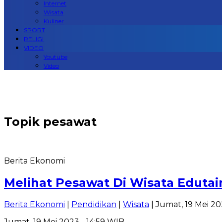
Internet
Wisata
Kuliner
SPORT
RELIGI
VIDEO
Youtube
Video
Topik
pesawat
Berita Ekonomi
Melihat Pesawat Di Wisata Edutai
Berita Ekonomi
|
Pendidikan
|
Wisata
| Jumat, 19 Mei 20
Jumat, 19 Mei 2023 - 14:59 WIB