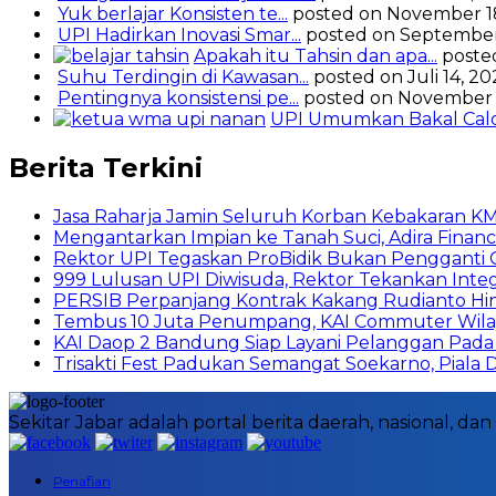
Yuk berlajar Konsisten te...
posted on November 1
UPI Hadirkan Inovasi Smar...
posted on September
Apakah itu Tahsin dan apa...
poste
Suhu Terdingin di Kawasan...
posted on Juli 14, 2
Pentingnya konsistensi pe...
posted on November 
UPI Umumkan Bakal Calon
Berita Terkini
Jasa Raharja Jamin Seluruh Korban Kebakaran KM 
Mengantarkan Impian ke Tanah Suci, Adira Fi
Rektor UPI Tegaskan ProBidik Bukan Pengganti
999 Lulusan UPI Diwisuda, Rektor Tekankan Integ
PERSIB Perpanjang Kontrak Kakang Rudianto Hi
Tembus 10 Juta Penumpang, KAI Commuter Wilaya
KAI Daop 2 Bandung Siap Layani Pelanggan Pada 
Trisakti Fest Padukan Semangat Soekarno, Piala
Sekitar Jabar adalah portal berita daerah, nasional, 
Penafian