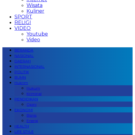
Wisata
Kuliner
SPORT
RELIGI
VIDEO
Youtube
Video
BERANDA
NASIONAL
DAERAH
INTERNASIONAL
POLITIK
BUMN
Hukrim
Hukum
Kriminal
PENDIDIKAN
Opini
EKONOMI
Bisnis
Energi
HEALTH
LIFE STYLE