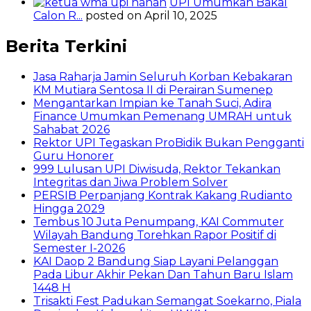
UPI Umumkan Bakal
Calon R...
posted on April 10, 2025
Berita Terkini
Jasa Raharja Jamin Seluruh Korban Kebakaran
KM Mutiara Sentosa II di Perairan Sumenep
Mengantarkan Impian ke Tanah Suci, Adira
Finance Umumkan Pemenang UMRAH untuk
Sahabat 2026
Rektor UPI Tegaskan ProBidik Bukan Pengganti
Guru Honorer
999 Lulusan UPI Diwisuda, Rektor Tekankan
Integritas dan Jiwa Problem Solver
PERSIB Perpanjang Kontrak Kakang Rudianto
Hingga 2029
Tembus 10 Juta Penumpang, KAI Commuter
Wilayah Bandung Torehkan Rapor Positif di
Semester I-2026
KAI Daop 2 Bandung Siap Layani Pelanggan
Pada Libur Akhir Pekan Dan Tahun Baru Islam
1448 H
Trisakti Fest Padukan Semangat Soekarno, Piala