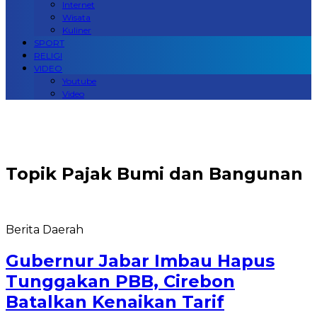
Internet
Wisata
Kuliner
SPORT
RELIGI
VIDEO
Youtube
Video
Topik
Pajak Bumi dan Bangunan
Berita Daerah
Gubernur Jabar Imbau Hapus
Tunggakan PBB, Cirebon
Batalkan Kenaikan Tarif