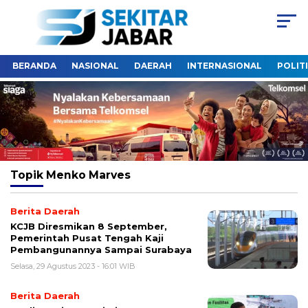
BERANDA
NASIONAL
DAERAH
INTERNASIONAL
POLIT
Topik
Menko Marves
Berita Daerah
KCJB Diresmikan 8 September,
Pemerintah Pusat Tengah Kaji
Pembangunannya Sampai Surabaya
Selasa, 29 Agustus 2023 - 16:01 WIB
Berita Daerah