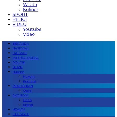
Wisata
Kuliner
SPORT
RELIGI
VIDEO
Youtube
Video
BERANDA
NASIONAL
DAERAH
INTERNASIONAL
POLITIK
BUMN
Hukrim
Hukum
Kriminal
PENDIDIKAN
Opini
EKONOMI
Bisnis
Energi
HEALTH
LIFE STYLE