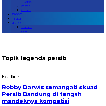
Internet
Wisata
Kuliner
SPORT
RELIGI
VIDEO
Youtube
Video
Topik
legenda persib
Headline
Robby Darwis semangati skuad
Persib Bandung di tengah
mandeknya kompetisi