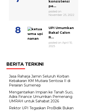
konsistensi
pe...
posted on
November 25, 2022
UPI Umumkan
Bakal Calon
R...
posted on April 10,
2025
BERITA TERKINI
Jasa Raharja Jamin Seluruh Korban
Kebakaran KM Mutiara Sentosa II di
Perairan Sumenep
Mengantarkan Impian ke Tanah Suci,
Adira Finance Umumkan Pemenang
UMRAH untuk Sahabat 2026
Rektor UPI Tegaskan ProBidik Bukan