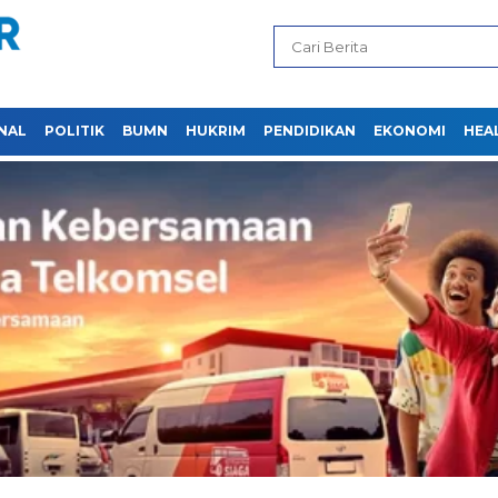
NAL
POLITIK
BUMN
HUKRIM
PENDIDIKAN
EKONOMI
HEA