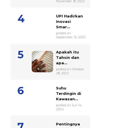
November 18, 2022
UPI Hadirkan
Inovasi
Smar...
posted on
September 15, 2025
Apakah itu
Tahsin dan
apa...
posted on Oktober
28, 2022
Suhu
Terdingin di
Kawasan...
posted on Juli 14,
2024
Pentingnya