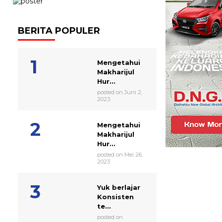
BERITA POPULER
Mengetahui
Makharijul
Hur...
posted on Juni 2,
2023
Mengetahui
Makharijul
Hur...
posted on Mei 26,
2023
Yuk berlajar
Konsisten
te...
posted on