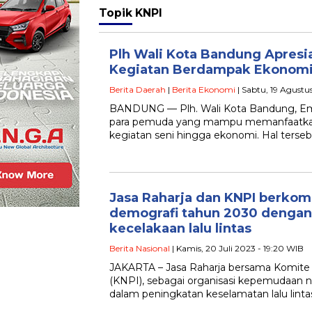
Topik
KNPI
Plh Wali Kota Bandung Apres
Kegiatan Berdampak Ekonom
Berita Daerah
|
Berita Ekonomi
| Sabtu, 19 Agustu
BANDUNG — Plh. Wali Kota Bandung, E
para pemuda yang mampu memanfaatk
kegiatan seni hingga ekonomi. Hal terse
Jasa Raharja dan KNPI berko
demografi tahun 2030 denga
kecelakaan lalu lintas
Berita Nasional
| Kamis, 20 Juli 2023 - 19:20 WIB
JAKARTA – Jasa Raharja bersama Komite
(KNPI), sebagai organisasi kepemudaan na
dalam peningkatan keselamatan lalu lint