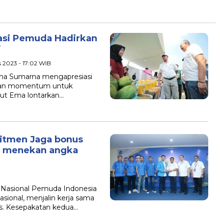
iasi Pemuda Hadirkan
i
s 2023 - 17:02 WIB
ma Sumarna mengapresiasi
an momentum untuk
but Ema lontarkan…
mitmen Jaga bonus
n menekan angka
 Nasional Pemuda Indonesia
sional, menjalin kerja sama
as. Kesepakatan kedua…