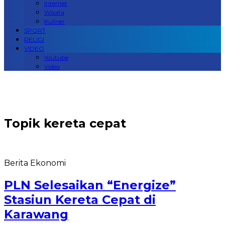
Internet
Wisata
Kuliner
SPORT
RELIGI
VIDEO
Youtube
Video
Topik
kereta cepat
Berita Ekonomi
PLN Selesaikan “Energize”
Stasiun Kereta Cepat di
Karawang