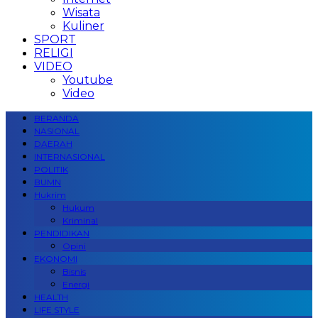
Wisata
Kuliner
SPORT
RELIGI
VIDEO
Youtube
Video
BERANDA
NASIONAL
DAERAH
INTERNASIONAL
POLITIK
BUMN
Hukrim
Hukum
Kriminal
PENDIDIKAN
Opini
EKONOMI
Bisnis
Energi
HEALTH
LIFE STYLE