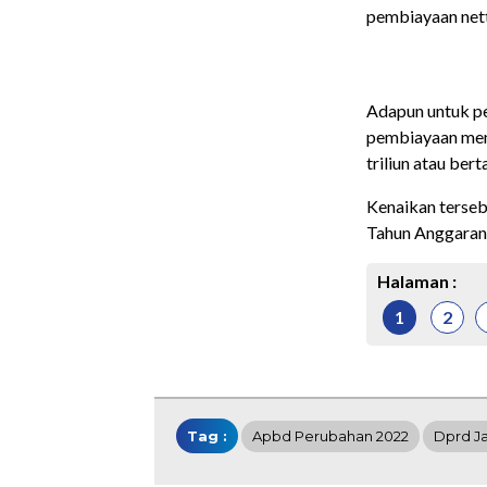
pembiayaan net
Adapun untuk p
pembiayaan meng
triliun atau ber
Kenaikan terseb
Tahun Anggaran 
Halaman :
1
2
Tag :
Apbd Perubahan 2022
Dprd J