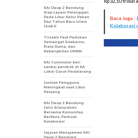
Rp32,10 triliun 
KAI Daop 2 Bandung
Siap Layani Pelanggan
Pada Libur Akhir Pekan
Baca Juga :
Dan Tahun Baru Islam
Kolaborasi 
1448 H
Trisakti Fest Padukan
Semangat Soekarno,
Piala Dunia, dan
Kebangkitan UMKM
KAI Commuter beri
sanksi perokok di KA
Lokal Garut-Padalarang
Jumlah Pengguna
Meningkat saat Libur
Panjang
KAI Daop 2 Bandung
Jalin Silaturahmi
Bersama Komunitas
Railfans, Perkuat
Kolaborasi
Jajaran Manajemen KAI
Daop 2 Bandung