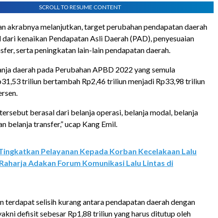
SCROLL TO RESUME CONTENT
an akrabnya melanjutkan, target perubahan pendapatan daerah
l dari kenaikan Pendapatan Asli Daerah (PAD), penyesuaian
fer, serta peningkatan lain-lain pendapatan daerah.
lanja daerah pada Perubahan APBD 2022 yang semula
1,53 triliun bertambah Rp2,46 triliun menjadi Rp33,98 triliun
ersen.
tersebut berasal dari belanja operasi, belanja modal, belanja
an belanja transfer,” ucap Kang Emil.
Tingkatkan Pelayanan Kepada Korban Kecelakaan Lalu
 Raharja Adakan Forum Komunikasi Lalu Lintas di
 terdapat selisih kurang antara pendapatan daerah dengan
yakni defisit sebesar Rp1,88 triliun yang harus ditutup oleh