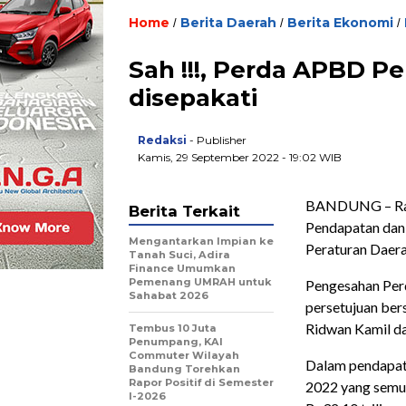
Home
Berita Daerah
Berita Ekonomi
/
/
/
Sah !!!, Perda APBD P
disepakati
Redaksi
- Publisher
Kamis, 29 September 2022 - 19:02 WIB
BANDUNG – Ran
Berita Terkait
Pendapatan dan 
Mengantarkan Impian ke
Peraturan Daera
Tanah Suci, Adira
Finance Umumkan
Pemenang UMRAH untuk
Pengesahan Per
Sahabat 2026
persetujuan be
Ridwan Kamil da
Tembus 10 Juta
Penumpang, KAI
Commuter Wilayah
Dalam pendapat
Bandung Torehkan
Rapor Positif di Semester
2022 yang semul
I-2026