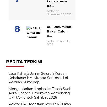
konsistensi
pe...
posted on
November 25, 2022
UPI Umumkan
Bakal Calon
R...
posted on April 10,
2025
BERITA TERKINI
Jasa Raharja Jamin Seluruh Korban
Kebakaran KM Mutiara Sentosa II di
Perairan Sumenep
Mengantarkan Impian ke Tanah Suci,
Adira Finance Umumkan Pemenang
UMRAH untuk Sahabat 2026
Rektor UPI Tegaskan ProBidik Bukan