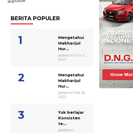
BERITA POPULER
Mengetahui
Makharijul
Hur...
posted on Juni 2,
2023
Mengetahui
Makharijul
Hur...
posted on Mei 26,
2023
Yuk berlajar
Konsisten
te...
posted on