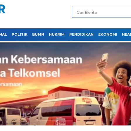
NAL
POLITIK
BUMN
HUKRIM
PENDIDIKAN
EKONOMI
HEA