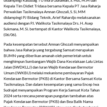
didampingi Kasubag TU Indra Gunawan, S. Hut, M.M dan
Kepala Tim Didiet Tridasa bersama Kepala PT Jasa Raharja
Perwakilan Tasikmalaya Amnan Ghozali, S. Si, MM
didampingi PJ Bidang Teknik, Arief Rahardjo melaksanakan
audiensi dengan PJ. Walikota Tasikmalaya Drs. H. Asep
Sukmana, M. Si. bertempat di Kantor Walikota Tasikmalaya
,
(06/06).
Pada kesempatan tersebut Amnan Ghozali menyampaikan
bahwa Jasa Raharja yang tergabung Samsat merupakan
BUMN yang diberikan amanah oleh pemerintah untuk
menghimpun Sumbangam Wajib Dana Kecelakaan Lalu Lintas
Jalan (SWDKLLJ) dan Iuran Wajib Kendaraan Bermotor
Umum (IWKBU) melalui mekanisme pembayaran Pajak
Kendaraan Bermotor (PKB) di Kantor Bersama Samsat Kota
Tasikmalaya. Dan dalam kesempatan yang sama Encep Iwa
Sudrajat menyampaikan Program Kerja Samsat Kota Tahun
2024 serta rencana penerapan pungutan tambahan atas
Pajak Kendaraan Bermotor (PKB) dan Bea Balik Nama