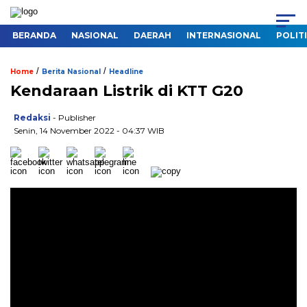
BERANDA
NASIONAL
DAERAH
INTERNASIONAL
POLIT
/
/
Home
Berita Nasional
Headline
Kendaraan Listrik di KTT G20
Redaksi
- Publisher
Senin, 14 November 2022 - 04:37 WIB