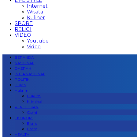
LIFE STYLE
Internet
Wisata
Kuliner
SPORT
RELIGI
VIDEO
Youtube
Video
BERANDA
NASIONAL
DAERAH
INTERNASIONAL
POLITIK
BUMN
Hukrim
Hukum
Kriminal
PENDIDIKAN
Opini
EKONOMI
Bisnis
Energi
HEALTH