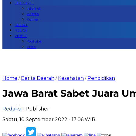
LIFE STYLE
Internet
Wisata
Kuliner
SPORT
RELIGI
VIDEO
Youtube
Video
Home
Berita Daerah
Kesehatan
Pendidikan
/
/
/
Jawa Barat Sabet Juara U
Redaksi
- Publisher
Sabtu, 10 September 2022 - 17:06 WIB