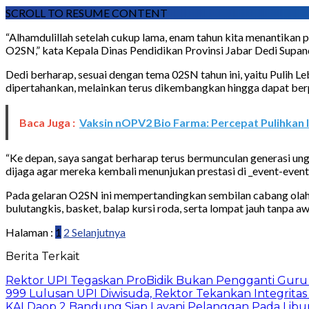
SCROLL TO RESUME CONTENT
“Alhamdulillah setelah cukup lama, enam tahun kita menantikan 
O2SN,” kata Kepala Dinas Pendidikan Provinsi Jabar Dedi Supan
Dedi berharap, sesuai dengan tema 02SN tahun ini, yaitu Pulih Le
dipertahankan, melainkan terus dikembangkan hingga dapat berpre
Baca Juga :
Vaksin nOPV2 Bio Farma: Percepat Pulihkan I
“Ke depan, saya sangat berharap terus bermunculan generasi ung
dijaga agar mereka kembali menunjukan prestasi di _event-event_ 
Pada gelaran O2SN ini mempertandingkan sembilan cabang olahrag
bulutangkis, basket, balap kursi roda, serta lompat jauh tanpa a
Halaman :
1
2
Selanjutnya
Berita Terkait
Rektor UPI Tegaskan ProBidik Bukan Pengganti Guru
999 Lulusan UPI Diwisuda, Rektor Tekankan Integritas
KAI Daop 2 Bandung Siap Layani Pelanggan Pada Libu