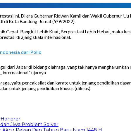
prestasi ini. Di era Gubernur Ridwan Kamil dan Wakil Gubernur U
di di Kota Bandung, Jumat (9/9/2022).
bih Cepat, Bangkit Lebih Kuat, Berprestasi Lebih Hebat, maka kesu
stasi di ajang skala internasional.
ndonesia dari Polio
gul dari Jabar di bidang olahraga, yang tak hanya mengharumkan 
internasional,” ujarnya.
a, yaitu pencak silat dan karate untuk jenjang pendidikan dasar 
walan untuk jenjang pendidikan khusus (diksus).
 Honorer
 dan Jiwa Problem Solver
r Akhir Pekan Dan Tahun Baru Islam 1448 H