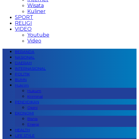
Wisata
Kuliner
SPORT
RELIGI
VIDEO
Youtube
Video
BERANDA
NASIONAL
DAERAH
INTERNASIONAL
POLITIK
BUMN
Hukrim
Hukum
Kriminal
PENDIDIKAN
Opini
EKONOMI
Bisnis
Energi
HEALTH
LIFE STYLE