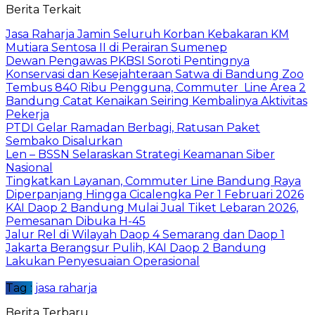
Berita Terkait
Jasa Raharja Jamin Seluruh Korban Kebakaran KM
Mutiara Sentosa II di Perairan Sumenep
Dewan Pengawas PKBSI Soroti Pentingnya
Konservasi dan Kesejahteraan Satwa di Bandung Zoo
Tembus 840 Ribu Pengguna, Commuter Line Area 2
Bandung Catat Kenaikan Seiring Kembalinya Aktivitas
Pekerja
PTDI Gelar Ramadan Berbagi, Ratusan Paket
Sembako Disalurkan
Len – BSSN Selaraskan Strategi Keamanan Siber
Nasional
Tingkatkan Layanan, Commuter Line Bandung Raya
Diperpanjang Hingga Cicalengka Per 1 Februari 2026
KAI Daop 2 Bandung Mulai Jual Tiket Lebaran 2026,
Pemesanan Dibuka H-45
Jalur Rel di Wilayah Daop 4 Semarang dan Daop 1
Jakarta Berangsur Pulih, KAI Daop 2 Bandung
Lakukan Penyesuaian Operasional
Tag :
jasa raharja
Berita Terbaru