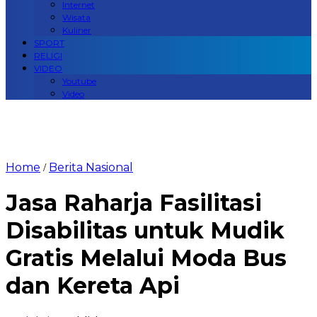
Internet
Wisata
Kuliner
SPORT
RELIGI
VIDEO
Youtube
Video
Home
Berita Nasional
/
Jasa Raharja Fasilitasi
Disabilitas untuk Mudik
Gratis Melalui Moda Bus
dan Kereta Api