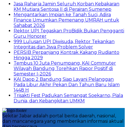
Jasa Raharja Jamin Seluruh Korban Kebakaran
KM Mutiara Sentosa II di Perairan Sumenep
Mengantarkan Impian ke Tanah Suci, Adira
Finance Umumkan Pemenang UMRAH untuk
Sahabat 2026
Rektor UPI Tegaskan ProBidik Bukan Pengganti
Guru Honorer
999 Lulusan UPI Diwisuda, Rektor Tekankan
Integritas dan Jiwa Problem Solver
PERSIB Perpanjang Kontrak Kakang Rudianto
Hingga 2029
Tembus 10 Juta Penumpang, KAI Commuter
Wilayah Bandung Torehkan Rapor Positif di
Semester I-2026
KAI Daop 2 Bandung Siap Layani Pelanggan
Pada Libur Akhir Pekan Dan Tahun Baru Islam
1448 H
Trisakti Fest Padukan Semangat Soekarno, Piala
Dunia, dan Kebangkitan UMKM
Sekitar Jabar adalah portal berita daerah, nasional,
dan mancanegara yang memberikan informasi aktual
dan terpercaya.