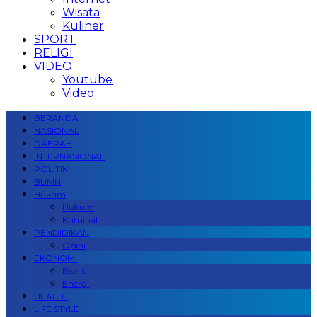
Wisata
Kuliner
SPORT
RELIGI
VIDEO
Youtube
Video
BERANDA
NASIONAL
DAERAH
INTERNASIONAL
POLITIK
BUMN
Hukrim
Hukum
Kriminal
PENDIDIKAN
Opini
EKONOMI
Bisnis
Energi
HEALTH
LIFE STYLE