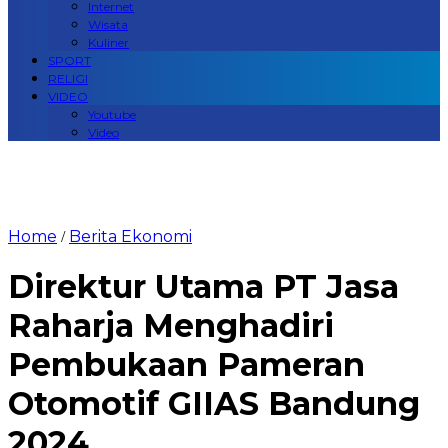
Internet
Wisata
Kuliner
SPORT
RELIGI
VIDEO
Youtube
Video
Home
Berita Ekonomi
/
Direktur Utama PT Jasa
Raharja Menghadiri
Pembukaan Pameran
Otomotif GIIAS Bandung
2024