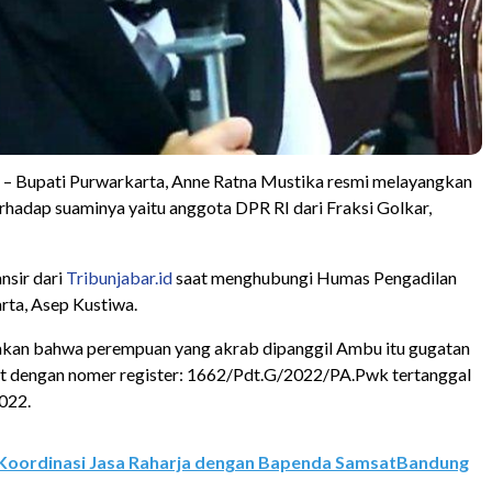
upati Purwarkarta, Anne Ratna Mustika resmi melayangkan
erhadap suaminya yaitu anggota DPR RI dari Fraksi Golkar,
ansir dari
Tribunjabar.id
saat menghubungi Humas Pengadilan
ta, Asep Kustiwa.
akan bahwa perempuan yang akrab dipanggil Ambu itu gugatan
at dengan nomer register: 1662/Pdt.G/2022/PA.Pwk tertanggal
022.
Koordinasi Jasa Raharja dengan Bapenda SamsatBandung