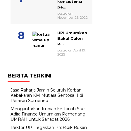
konsistensi
pe...
posted on
November 25, 2022
UPI Umumkan
Bakal Calon
R...
posted on April 10,
2025
BERITA TERKINI
Jasa Raharja Jamin Seluruh Korban
Kebakaran KM Mutiara Sentosa II di
Perairan Sumenep
Mengantarkan Impian ke Tanah Suci,
Adira Finance Umumkan Pemenang
UMRAH untuk Sahabat 2026
Rektor UPI Tegaskan ProBidik Bukan