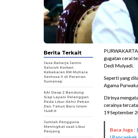
PURWAKARTA – B
Berita Terkait
gugatan cerai t
Jasa Raharja Jamin
Dedi Mulyadi.
Seluruh Korban
Kebakaran KM Mutiara
Sentosa II di Perairan
Seperti yang dil
Sumenep
Agama Purwakar
KAI Daop 2 Bandung
Dirinya mengat
Siap Layani Pelanggan
Pada Libur Akhir Pekan
cerainya tercat
Dan Tahun Baru Islam
1448 H
19 September 2
Jumlah Pengguna
Meningkat saat Libur
Baca Juga :
Panjang
I Rancaekek