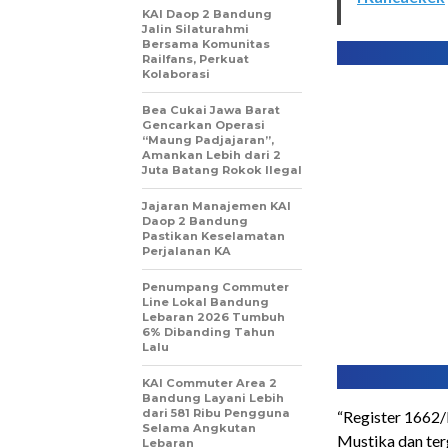
KAI Daop 2 Bandung
Jalin Silaturahmi
Bersama Komunitas
Railfans, Perkuat
Kolaborasi
Bea Cukai Jawa Barat
Gencarkan Operasi
“Maung Padjajaran”,
Amankan Lebih dari 2
Juta Batang Rokok Ilegal
Jajaran Manajemen KAI
Daop 2 Bandung
Pastikan Keselamatan
Perjalanan KA
Penumpang Commuter
Line Lokal Bandung
Lebaran 2026 Tumbuh
6% Dibanding Tahun
Lalu
KAI Commuter Area 2
Bandung Layani Lebih
dari 581 Ribu Pengguna
“Register 1662
Selama Angkutan
Mustika dan ter
Lebaran