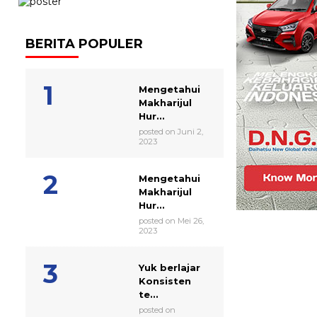
BERITA POPULER
Mengetahui
Makharijul
Hur...
posted on Juni 2,
2023
Mengetahui
Makharijul
Hur...
posted on Mei 26,
2023
Yuk berlajar
Konsisten
te...
posted on