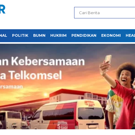
NAL
POLITIK
BUMN
HUKRIM
PENDIDIKAN
EKONOMI
HEA