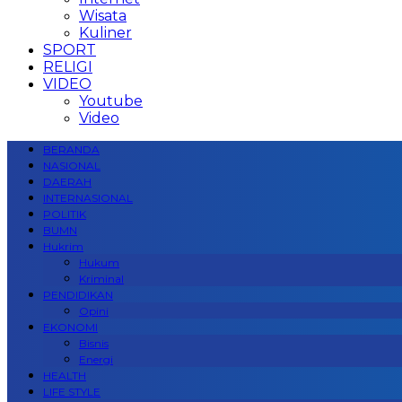
Wisata
Kuliner
SPORT
RELIGI
VIDEO
Youtube
Video
BERANDA
NASIONAL
DAERAH
INTERNASIONAL
POLITIK
BUMN
Hukrim
Hukum
Kriminal
PENDIDIKAN
Opini
EKONOMI
Bisnis
Energi
HEALTH
LIFE STYLE