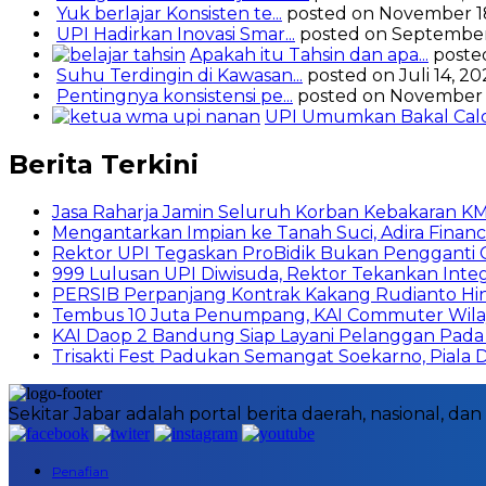
Yuk berlajar Konsisten te...
posted on November 1
UPI Hadirkan Inovasi Smar...
posted on September
Apakah itu Tahsin dan apa...
poste
Suhu Terdingin di Kawasan...
posted on Juli 14, 2
Pentingnya konsistensi pe...
posted on November 
UPI Umumkan Bakal Calon
Berita Terkini
Jasa Raharja Jamin Seluruh Korban Kebakaran KM 
Mengantarkan Impian ke Tanah Suci, Adira Fi
Rektor UPI Tegaskan ProBidik Bukan Pengganti
999 Lulusan UPI Diwisuda, Rektor Tekankan Integ
PERSIB Perpanjang Kontrak Kakang Rudianto Hi
Tembus 10 Juta Penumpang, KAI Commuter Wilaya
KAI Daop 2 Bandung Siap Layani Pelanggan Pada 
Trisakti Fest Padukan Semangat Soekarno, Piala
Sekitar Jabar adalah portal berita daerah, nasional, 
Penafian