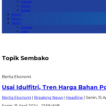
Internet
Wisata
Kuliner
SPORT
RELIGI
VIDEO
Youtube
Video
Topik
Sembako
Berita Ekonomi
Usai Idulfitri, Tren Harga Bahan 
Berita Ekonomi
|
Breaking News
|
Headline
| Senin, 15 
Senin, 15 April 2024 - 13:59 WIB