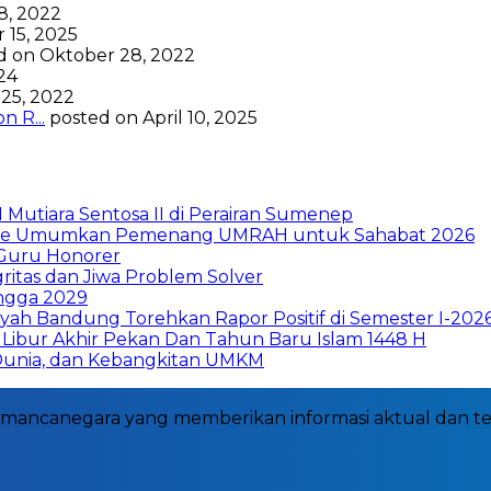
8, 2022
 15, 2025
d on Oktober 28, 2022
024
25, 2022
 R...
posted on April 10, 2025
Mutiara Sentosa II di Perairan Sumenep
nance Umumkan Pemenang UMRAH untuk Sahabat 2026
 Guru Honorer
ritas dan Jiwa Problem Solver
ngga 2029
h Bandung Torehkan Rapor Positif di Semester I-202
Libur Akhir Pekan Dan Tahun Baru Islam 1448 H
 Dunia, dan Kebangkitan UMKM
dan mancanegara yang memberikan informasi aktual dan t