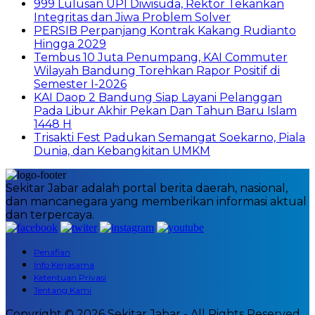
999 Lulusan UPI Diwisuda, Rektor Tekankan
Integritas dan Jiwa Problem Solver
PERSIB Perpanjang Kontrak Kakang Rudianto
Hingga 2029
Tembus 10 Juta Penumpang, KAI Commuter
Wilayah Bandung Torehkan Rapor Positif di
Semester I-2026
KAI Daop 2 Bandung Siap Layani Pelanggan
Pada Libur Akhir Pekan Dan Tahun Baru Islam
1448 H
Trisakti Fest Padukan Semangat Soekarno, Piala
Dunia, dan Kebangkitan UMKM
Sekitar Jabar adalah portal berita daerah, nasional,
dan mancanegara yang memberikan informasi aktual
dan terpercaya.
Penafian
Info Kerjasama
Ketentuan Privasi
Tentang Kami
Copyright © 2026 Sekitar Jabar - All Rights Reserved