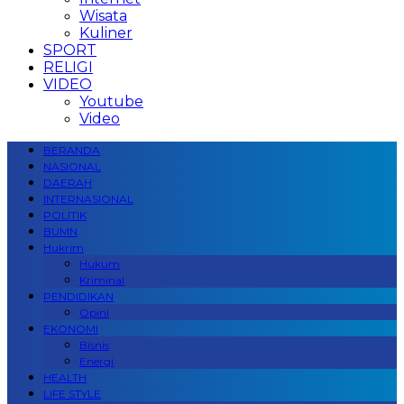
Wisata
Kuliner
SPORT
RELIGI
VIDEO
Youtube
Video
BERANDA
NASIONAL
DAERAH
INTERNASIONAL
POLITIK
BUMN
Hukrim
Hukum
Kriminal
PENDIDIKAN
Opini
EKONOMI
Bisnis
Energi
HEALTH
LIFE STYLE