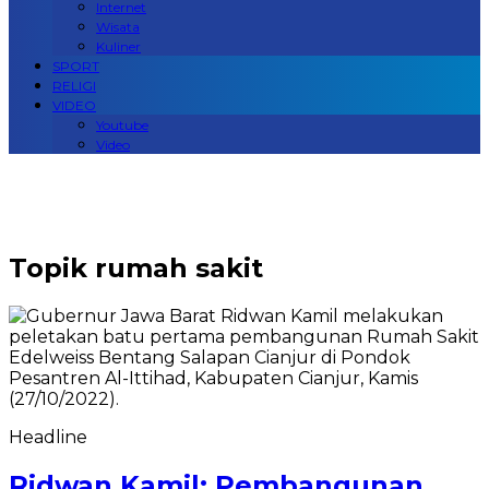
Internet
Wisata
Kuliner
SPORT
RELIGI
VIDEO
Youtube
Video
Topik
rumah sakit
Headline
Ridwan Kamil: Pembangunan