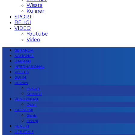
Wisata
Kuliner
SPORT
RELIGI
VIDEO
Youtube
Video
BERANDA
NASIONAL
DAERAH
INTERNASIONAL
POLITIK
BUMN
Hukrim
Hukum
Kriminal
PENDIDIKAN
Opini
EKONOMI
Bisnis
Energi
HEALTH
LIFE STYLE