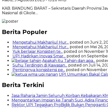
KAB. BANDUNG BARAT – Sekretaris Daerah Provinsi Ja
Nasional di Cikole…
Berita Populer
Mengetahui Makharijul Hur...
posted on Juni 2, 2
Mengetahui Makharijul Hur...
posted on Mei 26, 2
Yuk berlajar Konsisten te...
posted on November 1
UPI Hadirkan Inovasi Smar...
posted on September
Apakah itu Tahsin dan apa...
poste
Suhu Terdingin di Kawasan...
posted on Juli 14, 2
Pentingnya konsistensi pe...
posted on November 
UPI Umumkan Bakal Calon
Berita Terkini
Jasa Raharja Jamin Seluruh Korban Kebakaran KM 
Mengantarkan Impian ke Tanah Suci, Adira Fi
Rektor UPI Tegaskan ProBidik Bukan Pengganti