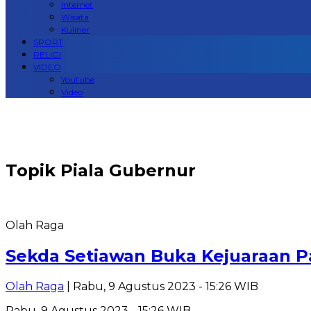
Internet
Wisata
Kuliner
SPORT
RELIGI
VIDEO
Youtube
Video
Topik
Piala Gubernur
Olah Raga
Sekda Setiawan Buka Kejuaraan Pa
Olah Raga
| Rabu, 9 Agustus 2023 - 15:26 WIB
Rabu, 9 Agustus 2023 - 15:26 WIB